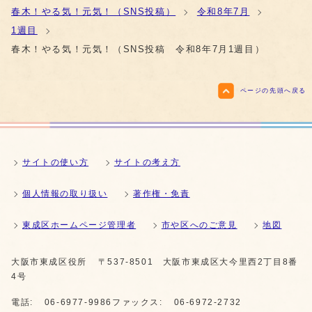
春木！やる気！元気！（SNS投稿）
令和8年7月
1週目
春木！やる気！元気！（SNS投稿 令和8年7月1週目）
ページの先頭へ戻る
サイトの使い方
サイトの考え方
個人情報の取り扱い
著作権・免責
東成区ホームページ管理者
市や区へのご意見
地図
大阪市東成区役所
〒537-8501 大阪市東成区大今里西2丁目8番
4号
電話:
06-6977-9986
ファックス:
06-6972-2732