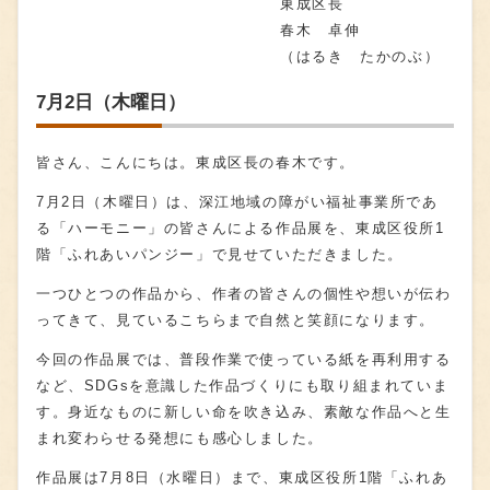
東成区長
春木 卓伸
（はるき たかのぶ）
7月2日（木曜日）
皆さん、こんにちは。東成区長の春木です。
7
月
2
日（木曜日）は、深江地域の障がい福祉事業所であ
る「ハーモニー」の皆さんによる作品展を、東成区役所
1
階「ふれあいパンジー」で見せていただきました。
一つひとつの作品から、作者の皆さんの個性や想いが伝わ
ってきて、見ているこちらまで自然と笑顔になります。
今回の作品展では、普段作業で使っている紙を再利用する
など、
SDGs
を意識した作品づくりにも取り組まれていま
す。身近なものに新しい命を吹き込み、素敵な作品へと生
まれ変わらせる発想にも感心しました。
作品展は
7
月
8
日（水曜日）まで、東成区役所
1
階「ふれあ