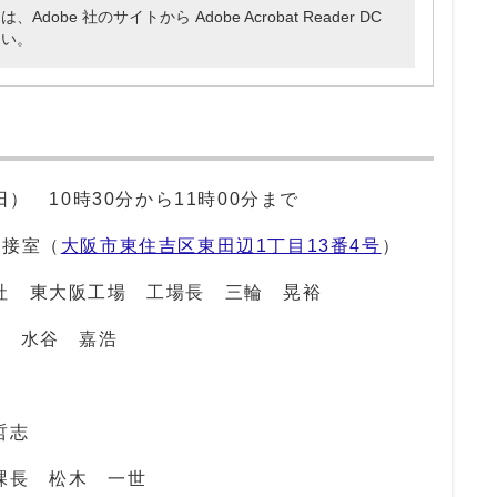
be 社のサイトから Adobe Acrobat Reader DC
さい。
日） 10時30分から11時00分まで
応接室（
大阪市東住吉区東田辺1丁目13番4号
）
社 東大阪工場 工場長 三輪 晃裕
役 水谷 嘉浩
哲志
課長 松木 一世