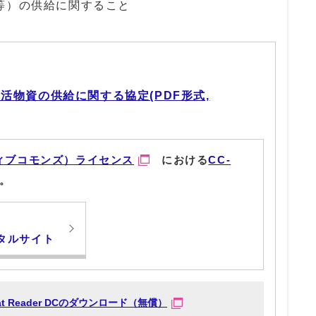
等）の供給に関すること
活物資の供給に関する協定(PDF形式,
ィブコモンズ）ライセンス
における
CC-
。
タルサイト
obat Reader DCのダウンロード（無償）