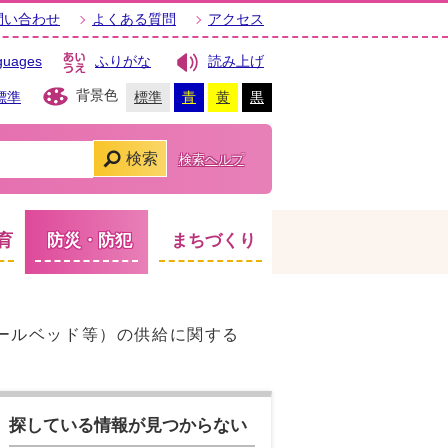
問い合わせ
よくある質問
アクセス
guages
ふりがな
読み上げ
背景色
標準
標準
青
黄
黒
検索
検索ヘルプ
育
防災・防犯
まちづくり
ールベッド等）の供給に関する
探している情報が見つからない