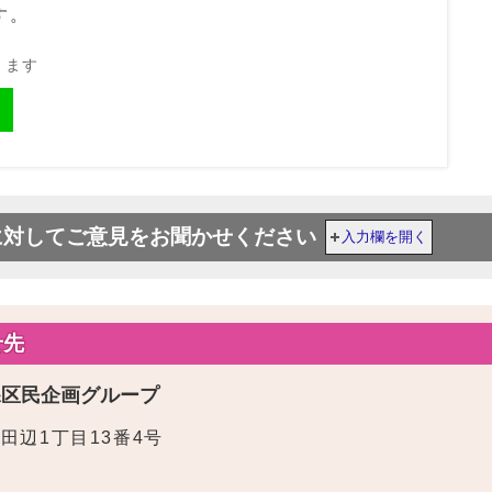
す。
きます
に対してご意見をお聞かせください
入力欄を開く
せ先
課区民企画グループ
東田辺1丁目13番4号