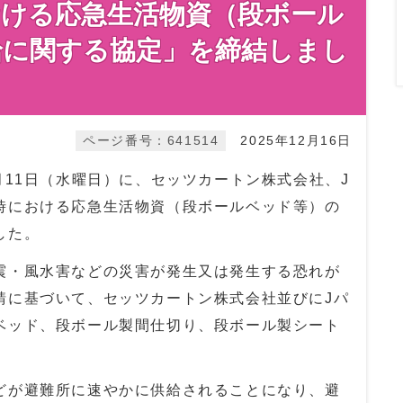
おける応急生活物資（段ボール
給に関する協定」を締結しまし
ページ番号：641514
2025年12月16日
11日（水曜日）に、セッツカートン株式会社、J
時における応急生活物資（段ボールベッド等）の
した。
・風水害などの災害が発生又は発生する恐れが
請に基づいて、セッツカートン株式会社並びにJパ
ベッド、段ボール製間仕切り、段ボール製シート
が避難所に速やかに供給されることになり、避