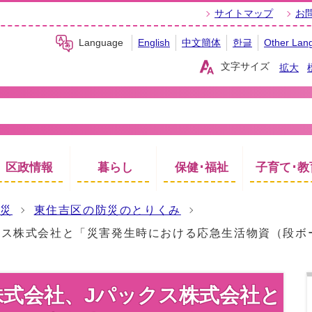
サイトマップ
お
Language
English
中文簡体
한글
Other Lan
文字サイズ
拡大
区政情報
暮らし
保健･福祉
子育て･教
防災
東住吉区の防災のとりくみ
クス株式会社と「災害発生時における応急生活物資（段ボ
式会社、Jパックス株式会社と