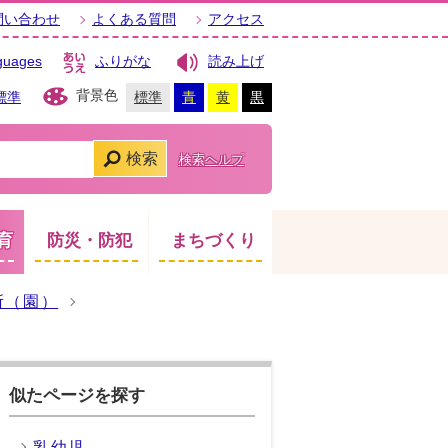
問い合わせ
よくある質問
アクセス
guages
ふりがな
読み上げ
背景色
標準
標準
青
黄
黒
検索
検索ヘルプ
育
防災・防犯
まちづくり
所（園）
似たページを探す
乳幼児