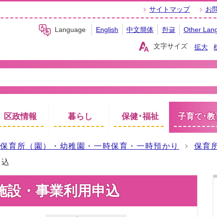
サイトマップ
お
Language
English
中文簡体
한글
Other Lan
文字サイズ
拡大
区政情報
暮らし
保健･福祉
子育て･教
保育所（園）・幼稚園・一時保育・一時預かり
保育
申込
施設・事業利用申込