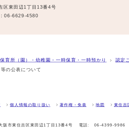
住吉区東田辺1丁目13番4号
 06-6629-4580
保育所（園）・幼稚園・一時保育・一時預かり
認定
況等の公表について
方
個人情報の取り扱い
著作権・免責
地図
東住吉
01 大阪市東住吉区東田辺1丁目13番4号
電話:
06-4399-9986