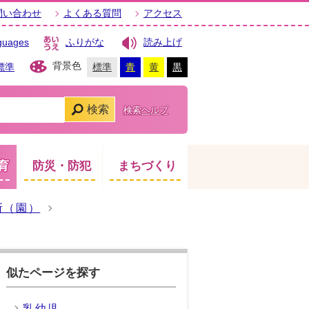
問い合わせ
よくある質問
アクセス
guages
ふりがな
読み上げ
背景色
標準
標準
青
黄
黒
検索
検索ヘルプ
育
防災・防犯
まちづくり
所（園）
似たページを探す
乳幼児