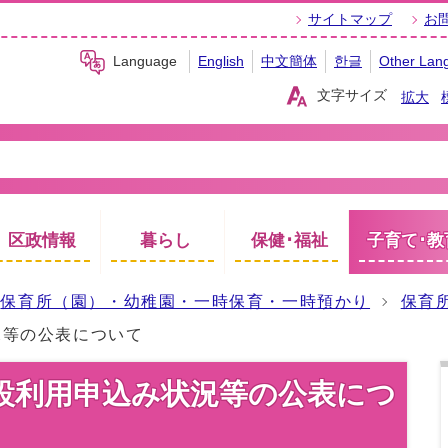
サイトマップ
お
Language
English
中文簡体
한글
Other Lan
文字サイズ
拡大
区政情報
暮らし
保健･福祉
子育て･教
保育所（園）・幼稚園・一時保育・一時預かり
保育
況等の公表について
設利用申込み状況等の公表につ