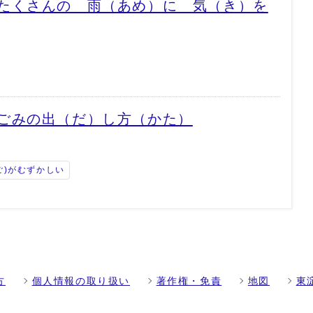
たくさんの 雨（あめ）に 気（き）を
ごみの出（だ）し方（かた）
ご)がむずかしい
方
個人情報の取り扱い
著作権・免責
地図
東