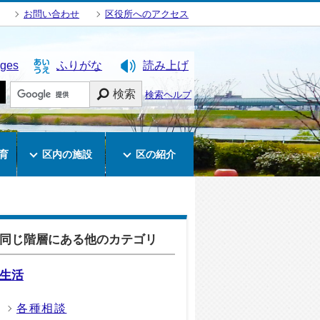
お問い合わせ
区役所へのアクセス
ages
ふりがな
読み上げ
検索
検索ヘルプ
育
区内の施設
区の紹介
同じ階層にある他のカテゴリ
生活
各種相談