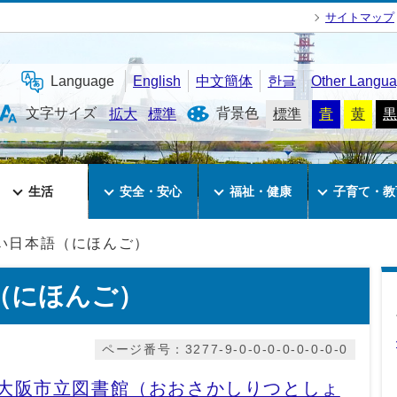
サイトマップ
Language
English
中文簡体
한글
Other Langu
文字サイズ
背景色
拡大
標準
標準
青
黄
黒
生活
安全・安心
福祉・健康
子育て・教
い日本語（にほんご）
（にほんご）
ページ番号：3277-9-0-0-0-0-0-0-0-0
大阪市立図書館（おおさかしりつとしょ