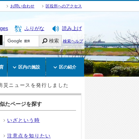
お問い合わせ
区役所へのアクセス
ages
ふりがな
読み上げ
検索
検索ヘルプ
育
区内の施設
区の紹介
防災ニュースを発行しました
似たページを探す
いざという時
注意点を知りたい