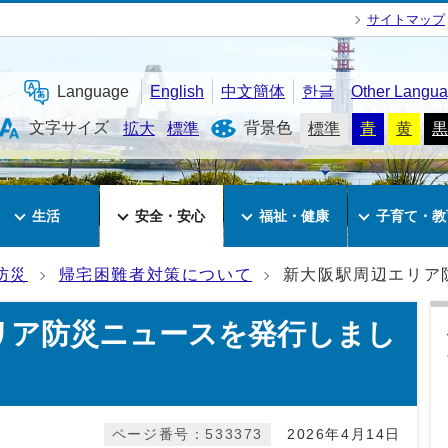
サイトマップ
Language
English
中文簡体
한글
Other Langu
文字サイズ
背景色
拡大
標準
標準
青
黄
黒
生活
安全・安心
福祉・健康
子育て・教
防災
帰宅困難者対策について
新大阪駅周辺エリア
リア防災ニュースを発行しまし
ページ番号：533373
2026年4月14日