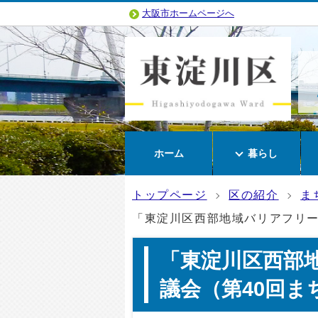
大阪市ホームページへ
ホーム
暮らし
トップページ
区の紹介
ま
「東淀川区西部地域バリアフリー
「東淀川区西部
議会（第40回