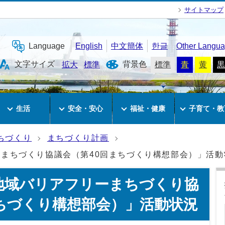
サイトマップ
Language
English
中文簡体
한글
Other Langu
文字サイズ
背景色
拡大
標準
標準
青
黄
黒
生活
安全・安心
福祉・健康
子育て・教
ちづくり
まちづくり計画
まちづくり協議会（第40回まちづくり構想部会）」活動
地域バリアフリーまちづくり協
まちづくり構想部会）」活動状況