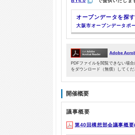
BY4.0
で提供いたしま
オープンデータを探
大阪市オープンデータポ
Adobe Ac
PDFファイルを閲覧できない場合には、Ad
をダウンロード（無償）してくだ
開催概要
議事概要
第40回構想部会議事概要(PD