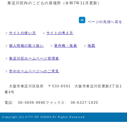
東淀川区内のこどもの居場所（令和7年11月更新）
ページの先頭へ戻る
サイトの使い方
サイトの考え方
個人情報の取り扱い
著作権・免責
地図
東淀川区ホームページ管理者
市やホームページへのご意見
大阪市東淀川区役所
〒533-8501 大阪市東淀川区豊新2丁目1
番4号
電話:
06-4809-9986
ファックス:
06-6327-1920
Copyright (C) CITY OF OSAKA All Rights Reserved.