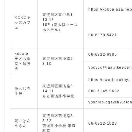
https://kokoplaza.net
東淀川区東中島1-
KOKOキ
13-13
ッズカフ
10F（新大阪ユース
ェ
ホステル）
06-6370-5421
kobato
06-6322-6985
子ども食
東淀川区西淡路2-
堂・勉強
8-10
vpcvpc@iaa.itkeeper.
会
https://awajiterakoy
東淀川区西淡路3-
あわじ寺
14-11
080-6145-9602
子屋
もと西淡路小学校
yoshiko.oga@h9.dion
東淀川区西淡路5-
朝ごはん
5-32
06-6322-1023
やさん
西淡路小学校 家庭
科室