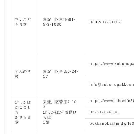
マナこど
東淀川区東淡路1-
080-5077-3107
も食堂
5-3-1030
https://www.zubunog
ずぶの学
東淀川区菅原6-24-
校
17
info@zubunogakkou.
https://www.midwife
ぽっかぽ
東淀川区菅原7-10-
かこども
3
☆
ぽっかぽか 菅原ひ
06-6370-4138
あさ☆食
ろば
堂
1階
pokkapoka@midwife