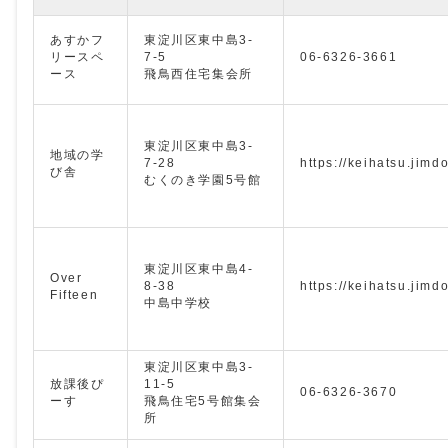
あすかフ
東淀川区東中島3-
リースペ
7-5
06-6326-3661
ース
飛鳥西住宅集会所
東淀川区東中島3-
地域の学
7-28
https://keihatsu.jimd
び舎
むくのき学園5号館
東淀川区東中島4-
Over
8-38
https://keihatsu.jimd
Fifteen
中島中学校
東淀川区東中島3-
放課後ぴ
11-5
06-6326-3670
ーす
飛鳥住宅5号館集会
所