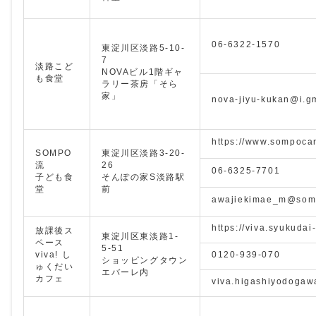
06-6322-1570
東淀川区淡路5-10-
7
淡路こど
NOVAビル1階ギャ
も食堂
ラリー茶房「そら
家」
nova-jiyu-kukan@i.g
https://www.sompoca
SOMPO
東淀川区淡路3-20-
流
26
06-6325-7701
子ども食
そんぽの家S淡路駅
堂
前
awajiekimae_m@som
https://viva.syukudai
放課後ス
東淀川区東淡路1-
ペース
5-51
viva! し
0120-939-070
ショッピングタウン
ゅくだい
エバーレ内
カフェ
viva.higashiyodoga