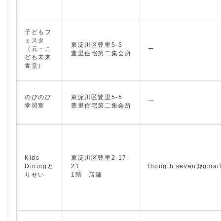
子どもフ
ェスタ
東淀川区豊里5-5
（元・こ
ー
豊里住宅第二集会所
ども未来
食堂）
のびのび
東淀川区豊里5-5
ー
学習室
豊里住宅第二集会所
Kids
東淀川区豊里2-17-
Diningと
21
thougth.seven@gmai
りせい
1階 店舗