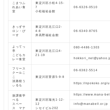
こまつふ
東淀川区小松4-15-
れあい食
7
06-6326-0510
堂
小松福祉会館
きっずサ
東淀川区北江口2-
ロン・ぴ
4-8
06-6340-8765
ーす
井高野福祉会館
よってっ
080-4486-1303
亭
東淀川区北江口4-
こどもカ
21-19
hokkori_net@yahoo.j
レー食堂
フリース
06-6382-5514
クールこ
こ
東淀川区菅原5-9-8
淡路校う
https://npokoko.org/u
ぃるも
https://www.mana-bel
放課後学
べる
東淀川区瑞光1-12-
スペー
12
info@manabell.or.jp
ス マナ
シセイビル202