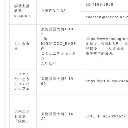
06-7163-7969
学習支援
教室
上新庄3-1-33
cocoron
cocoron@cocorojob.
東淀川区大桐1-19-
2
1階
https://www.instagr
ちいき食
HIGAYODO_BASE
参加は、公式LINE（https:
卓
内
登録後、「ちいき食卓
コミュニティキッチ
※事前予約優先
ン
だいだい
ヨリアイ
だいどう
東淀川区大桐5-19-
https://yoriai.syukuda
しゅくだ
69
いカフェ
大桐こど
東淀川区大桐3-14-
も食堂
LINE ID @123wppnc
22
「陽気」