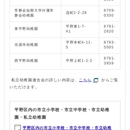
常磐会短期大学付属常
6709-
流町2-2-28
磐会幼稚園
0330
平野東1-7-
6791-
東平野幼稚園
41
2620
平野本町4-11-
6793-
光源寺幼稚園
5
5005
6791-
西平野幼稚園
平野上町1-2-2
3939
私立幼稚園連合会の詳しい内容は、
こちら
からご覧
いただけます。
平野区内の市立小学校・市立中学校・市立幼稚
園・私立幼稚園
平野区内の市立小学校・市立中学校・市立幼稚