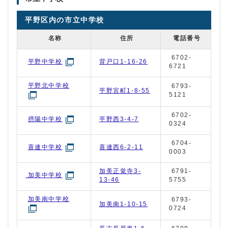
平野区内の市立中学校
名称
住所
電話番号
6702-
背戸口1-16-26
平野中学校
6721
平野北中学校
6793-
平野宮町1-8-55
5121
6702-
平野西3-4-7
摂陽中学校
0324
6704-
喜連西6-2-11
喜連中学校
0003
加美正覚寺3-
6791-
加美中学校
13-46
5755
加美南中学校
6793-
加美南1-10-15
0724