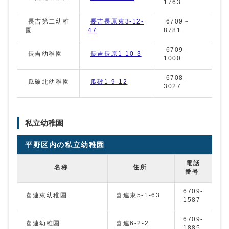
1763
長吉第二幼稚
長吉長原東3-12-
6709－
園
47
8781
6709－
長吉幼稚園
長吉長原1-10-3
1000
6708－
瓜破北幼稚園
瓜破1-9-12
3027
私立幼稚園
平野区内の私立幼稚園
電話
名称
住所
番号
6709-
喜連東幼稚園
喜連東5-1-63
1587
6709-
喜連幼稚園
喜連6-2-2
1885