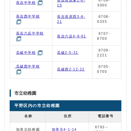
長吉長原東1-6-
6709-
長吉中学校
15
3000
長吉西中学校
長吉長原西3-8-
6708-
21
0335
長吉六反中学校
6707-
長吉六反4-9-61
8700
6709-
瓜破2-5-31
瓜破中学校
2221
瓜破西中学校
6705-
瓜破西2-12-22
0700
市立幼稚園
平野区内の市立幼稚園
名称
住所
電話番号
6793－
加美北幼稚園
加美北4-1-14