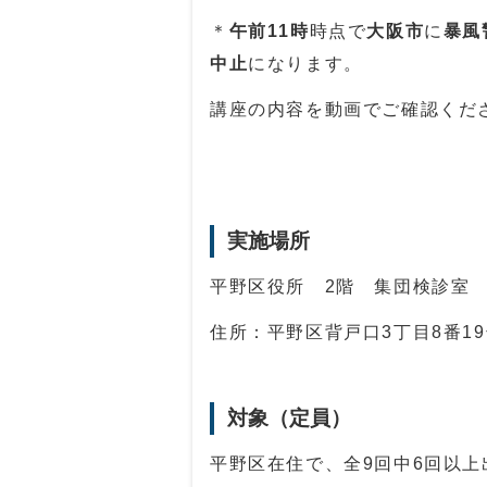
＊
午前11時
時点で
大阪市
に
暴風
中止
になります。
講座の内容を動画でご確認くだ
実施場所
平野区役所 2階 集団検診室
住所：平野区背戸口3丁目8番1
対象（定員）
平野区在住で、全9回中6回以上