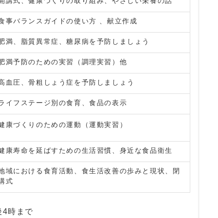
開講式、健康づくりの取り組み、やさしい栄養の話
食事バランスガイドの使い方 、献立作成
肥満、脂質異常症、糖尿病を予防しましょう
肥満予防のための実習（調理実習）他
高血圧、骨粗しょう症を予防しましょう
ライフステージ別の食育、食品の表示
健康づくりのための運動（運動実習）
健康寿命を延ばすための生活習慣、身近な食品衛生
地域における食育活動、食生活改善の歩みと現状、閉
講式
後4時まで