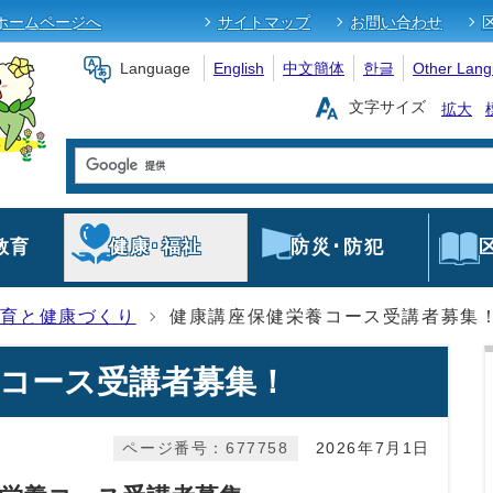
ホームページへ
サイトマップ
お問い合わせ
Language
English
中文簡体
한글
Other Lan
文字サイズ
拡大
教育
健康･福祉
防災･防犯
食育と健康づくり
健康講座保健栄養コース受講者募集
コース受講者募集！
ページ番号：677758
2026年7月1日