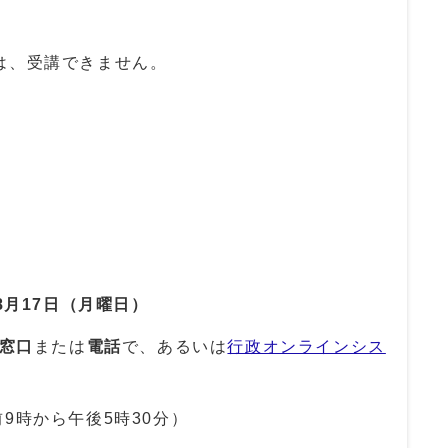
は、受講できません。
8
月17
日（月曜日）
窓口
または
電話
で、あるいは
行政オンラインシス
。
9時から午後5時30分）