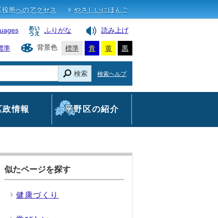
区役所へのアクセス
やさしいにほんご
guages
ふりがな
読み上げ
背景色
標準
標準
青
黄
黒
検索
検索ヘルプ
区政情報
平野区の紹介
！
似たページを探す
健康づくり