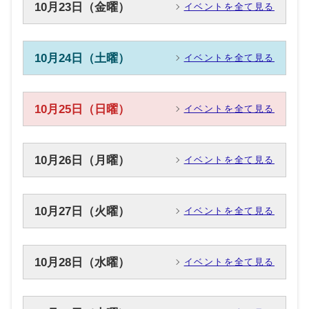
10月23日（金曜）
イベントを全て見る
10月24日（土曜）
イベントを全て見る
10月25日（日曜）
イベントを全て見る
10月26日（月曜）
イベントを全て見る
10月27日（火曜）
イベントを全て見る
10月28日（水曜）
イベントを全て見る