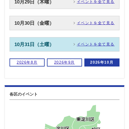
10月29日（木曜）
イベントを全て見る
10月30日（金曜）
イベントを全て見る
10月31日（土曜）
イベントを全て見る
2026年8月
2026年9月
2026年10月
各区のイベント