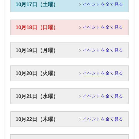
10月17日（土曜）
イベントを全て見る
10月18日（日曜）
イベントを全て見る
10月19日（月曜）
イベントを全て見る
10月20日（火曜）
イベントを全て見る
10月21日（水曜）
イベントを全て見る
10月22日（木曜）
イベントを全て見る