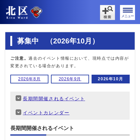
メニュー
募集中 （2026年10月）
ご注意。
過去のイベント情報において、現時点では内容が
変更されている場合があります。
2026年8月
2026年9月
2026年10月
長期間開催されるイベント
イベントカレンダー
長期間開催されるイベント