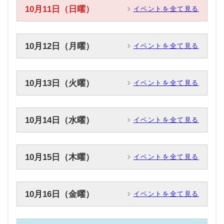
10月11日（日曜）
イベントを全て見る
10月12日（月曜）
イベントを全て見る
10月13日（火曜）
イベントを全て見る
10月14日（水曜）
イベントを全て見る
10月15日（木曜）
イベントを全て見る
10月16日（金曜）
イベントを全て見る