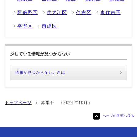
阿倍野区
住之江区
住吉区
東住吉区
平野区
西成区
探している情報が見つからない
情報が見つからないときは
トップページ
募集中 （2026年10月）
ページの先頭へ戻る