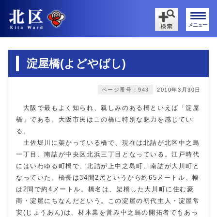
メニュー
淀屋橋(よどやばし)
ページ番号：943
2010年3月30日
大阪で最もよく知られ、親しみのある橋といえば「淀屋
橋」である。大阪市民はこの橋に特別な魅力を感じてい
る。
土佐堀川に架かっている橋で、現在は北詰が北区中之島
一丁目、南詰が中央区北浜三丁目となっている。江戸時代
にはいわゆる町橋で、北詰が上中之島町、南詰が大川町と
なっていた。橋長は34間2尺というから約65メートル、幅
は2間で約4メートル。橋名は、架橋した大川町に住む豪
商・淀屋にちなんだという。この淀屋の初代主人・淀屋常
安(じょうあん)は、材木業を営み中之島の開拓者でもあっ