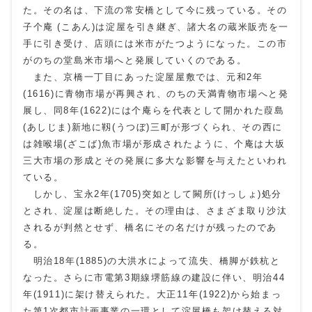
た。その名は、下流の常安橋として今に残っている。その
子个庵 (こあん)は淀屋を引き継ぎ、諸大名の蔵米販売を一
手に引き受け、店頭には米市がたつようになった。この市
がのちの堂島米市場へと発展していくのである。
また、京橋一丁目にあった淀屋屋敷では、元和2年
(1616)に青物市場が再興され、のちの天満青物市場へと発
展し、同8年(1622)には个庵らを代表として開かれた葭島
(あしじま)新地に靱(うつぼ)三町が形づくられ、その西に
は雑喉場(ざこば)魚市場が形成されたように、个庵は大坂
三大市場の形成とその発展に多大な影響を与えたといわれ
ている。
しかし、宝永2年(1705)突如として闕所(けっしょ)処分
とされ、淀屋は断絶した。その理由は、さまざま取り沙汰
されるが判然とせず、橋名にその名だけが残ったのであ
る。
明治18年(1885)の大洪水によって流失、橋脚が鉄杭と
なった。さらに市電第3期線堺筋線の建設に伴い、明治44
年(1911)に架け替えられた。大正11年(1922)から始まっ
た第1次都市計画事業の一環として淀屋橋も架け替える対