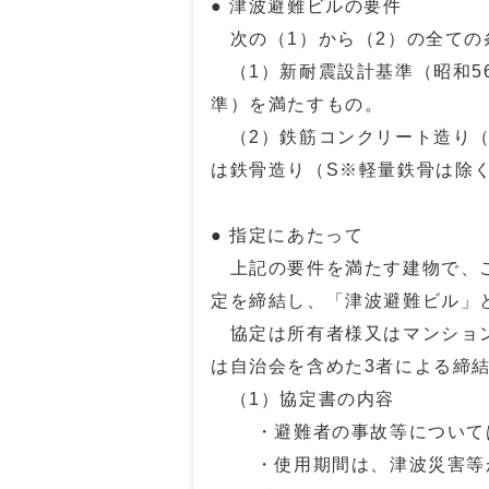
● 津波避難ビルの要件
次の（1）から（2）の全ての
（1）新耐震設計基準（昭和5
準）を満たすもの。
（2）鉄筋コンクリート造り（
は鉄骨造り（S※軽量鉄骨は除
● 指定にあたって
上記の要件を満たす建物で、ご
定を締結し、「津波避難ビル」
協定は所有者様又はマンション
は自治会を含めた3者による締
（1）協定書の内容
・避難者の事故等については
・使用期間は、津波災害等が