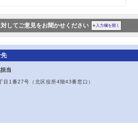
に対してご意見をお聞かせください
入力欄を開く
せ先
犯担当
2丁目1番27号（北区役所4階43番窓口）