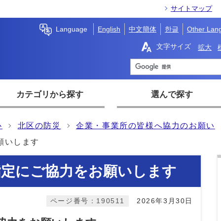
サイトマップ
Language
English
中文簡体
한글
Other Lan
文字サイズ
拡大
カテゴリから探す
選んで探す
心
北区の防災
企業・事業所の皆様へ協力のお願い
願いします
指定にご協力をお願いします
ページ番号：190511
2026年3月30日