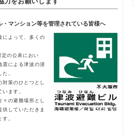
協力をお願いします
ル・マンション等を管理されている皆様へ
波によって、多くの
想定の公表におい
地震による津波の浸
した。
の対策のひとつとし
ています。
方々の避難場所とし
提供していただきま
ます。