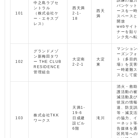
訓練の協力
中之島ラブセ
バンケット
ントラル
西天満
西天
ースを一時
101
（株式会社ケ
2-1-
満
スペースと
ー・エキスプ
18
開放
レス）
webサイ
ナーを貼り
ンク先へ転
マンション
グランドメゾ
ーズンフォ
ン新梅田タワ
大淀南
大淀
ト（多目的
102
ー THE CLUB
2-2-1
東
場）を災害
RESIDENCE
一時避難ス
管理組合
スとして提
消火・救助
護活動の被
減活動及び
状況の情報
天満1-
達、防災訓
19-6
等・減災活
株式会社TKK
103
日成建
滝川
の協力、イ
ワークス
設ビル
ーネット等
6階
告媒体を通
区民等への