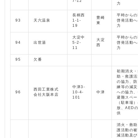
7-12
力
長柄西
平時からの
豊崎
93
天六温泉
1-1-
啓発活動へ
東
19
力
大淀中
平時からの
大淀
94
出世湯
5-2-
啓発活動へ
西
11
力
95
欠番
初期消火・
助・救護活
の協力、防
中津3-
練等の減災
西田工業株式
96
10-4-
中津
への協力、
会社大阪本店
101
避難スペー
（駐車場）
放、AED
供
消火・救助
護活動の被
減活動及び