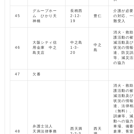
グループホー
長柄西
介護が必要
45
ム ひかり天
2-12-
豊仁
の対応、一
神橋
19
難受入
消火・救助
護活動の被
大阪シティ信
中之島
減活動及び
中之
46
用金庫 中之
1-3-
状況の情報
島
島支店
20
達、防災訓
等、減災活
の協力
47
欠番
消火・救助
護活動の被
減活動及び
状況の情報
達、法律相
（無料）、
訓練等、減
動への協力
弁護士法人
車場、備蓄
西天満
西天
48
天満法律事務
倉庫、客室
2-2-3
満