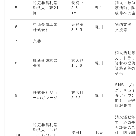
特定非営利活
長柄中
消火・救助
5
動法人 夢21
3-5-
豊仁
護活動、防
隊
15
練等への協
中西金属工業
天満橋
物的支援、
6
堀川
株式会社
3-3-5
支援等
7
欠番
消火活動等
力、トラッ
旺新建設株式
東天満
8
堀川
資材の提供
会社
1-5-6
資格者等の
提供
SNS、ブ
グ、スカイ
株式会社ジョ
末広町
9
堀川
各アカウン
ーのガレージ
2-22
開し、災害
情報発信
消火活動等
力、応急手
特定非営利活
介護等の労
動法人 シビ
浮田1-
北天
供、防災訓
10
ルまちづくり