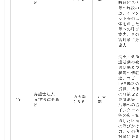
所
時避難スペ
等の施設の
放、インタ
ット等の広
体を通した
等への呼び
協力、その
害対策に必
協力
消火・救助
護活動の被
減活動及び
状況の情報
達、コピー
FAX機器
提供、法律
弁護士法人
の相談など
西天満
西天
49
赤津法律事務
災訓練等、
2-6-8
満
所
活動への協
インターネ
等の広告媒
通した区民
の呼びかけ
力、その他
対策に必要