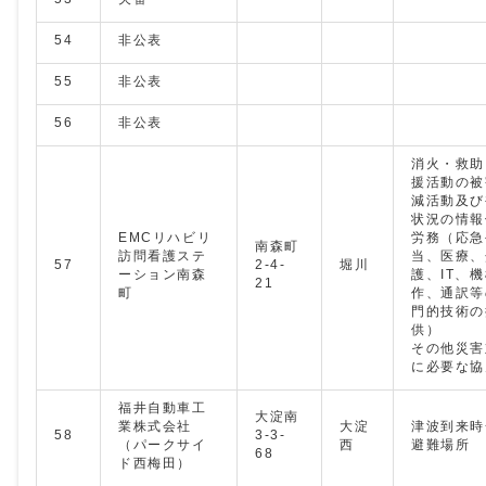
54
非公表
55
非公表
56
非公表
消火・救助
援活動の被
減活動及び
状況の情報
EMCリハビリ
労務（応急
南森町
訪問看護ステ
当、医療、
57
2-4-
堀川
ーション南森
護、IT、
21
町
作、通訳等
門的技術の
供）
その他災害
に必要な協
福井自動車工
大淀南
業株式会社
大淀
津波到来時
58
3-3-
（パークサイ
西
避難場所
68
ド西梅田）