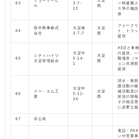
ミューザービ
大淀
63
3-7-
一時避難ス
ル
西
12
ス等の施設
放
フォークリ
田中商事株式
大淀南
大淀
64
ト、トラッ
会社
3-7-7
西
提供
AEDと車
大淀中
の提供、一
シティハイツ
大淀
65
5-14-
難場所（マ
大淀管理組合
西
1
ョン共用部
提供
消火・救助
護活動の被
大淀中
イー・エム工
大淀
減活動及び
66
5-12-
業
西
状況の情報
34
その他災害
に必要な協
67
非公表
電話・FA
ンや営業車