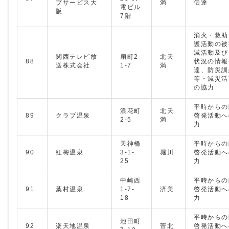
プサービス大
満
伝達
電ビル
阪
7階
消火・救助
護活動の被
減活動及び
関西テレビ放
扇町2-
北天
88
状況の情報
送株式会社
1-7
満
達、防災訓
等・減災活
の協力
平時からの
浪花町
北天
89
クラブ温泉
啓発活動へ
2-5
満
力
天神橋
平時からの
90
紅梅温泉
3-1-
堀川
啓発活動へ
25
力
中崎西
平時からの
91
葉村温泉
1-7-
済美
啓発活動へ
18
力
平時からの
池田町
92
楽天地温泉
菅北
啓発活動へ