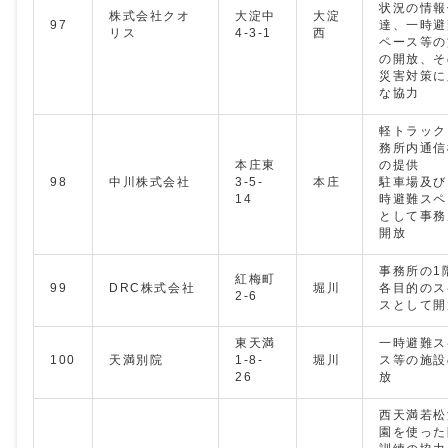
状況の情報
株式会社クオ
大淀中
大淀
97
達、一時避
リス
4-3-1
西
ペース等の
の開放、そ
災害対策に
な協力
軽トラック
務所内通信
本庄東
の提供
98
中川株式会社
3-5-
本庄
駐車場及び
14
時避難スペ
として事務
開放
事務所の1
紅梅町
99
DRC株式会社
堀川
各目的のス
2-6
スとして開
東天満
一時避難ス
100
天満別院
1-8-
堀川
ス等の施設
26
放
西天満若松
園を使った