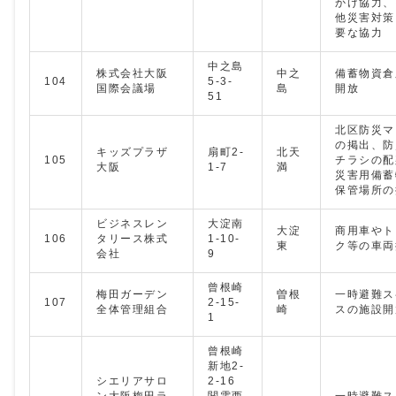
かけ協力、
他災害対策
要な協力
中之島
株式会社大阪
中之
備蓄物資倉
104
5-3-
国際会議場
島
開放
51
北区防災マ
の掲出、防
キッズプラザ
扇町2-
北天
105
チラシの配
大阪
1-7
満
災害用備蓄
保管場所の
ビジネスレン
大淀南
大淀
商用車やト
106
タリース株式
1-10-
東
ク等の車両
会社
9
曾根崎
梅田ガーデン
曽根
一時避難ス
107
2-15-
全体管理組合
崎
スの施設開
1
曾根崎
新地2-
シエリアサロ
2-16
ン大阪梅田ラ
関電西
一時避難ス