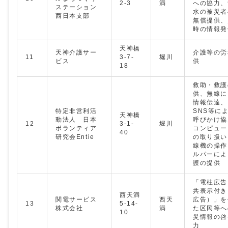
2-3
満
への協力、
ステーション
水の被災者
西日本支部
無償提供、
時の情報発
天神橋
天神介護サー
介護等の労
11
3-7-
堀川
ビス
供
18
救助・救護
供、無線に
情報伝達、
特定非営利活
SNS等に
天神橋
動法人 日本
呼びかけ協
12
3-1-
堀川
ボランティア
コンピュー
40
研究会Entie
の取り扱い
線機の操作
ルパーによ
護の提供
「電柱広告
共表示付き
西天満
関電サービス
西天
広告）」を
13
5-14-
株式会社
満
た区民等へ
10
災情報の啓
力