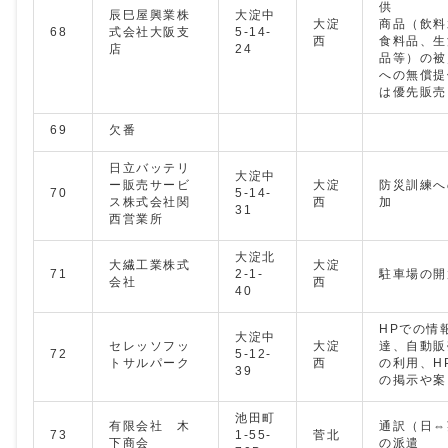
供
辰巳屋興業株
大淀中
大淀
商品（飲料
68
式会社大阪支
5-14-
西
食料品、生
店
24
品等）の被
への無償提
は優先販売
69
欠番
日立バッテリ
大淀中
ー販売サービ
大淀
防災訓練へ
70
5-14-
ス株式会社関
西
加
31
西営業所
大淀北
大繊工業株式
大淀
71
2-1-
駐車場の開
会社
西
40
HPでの情
大淀中
セレッソフッ
大淀
達、自動販
72
5-12-
トサルパーク
西
の利用、H
39
の掲示や案
池田町
有限会社 木
通訳（日⇔
73
1-55-
菅北
下商会
の派遣