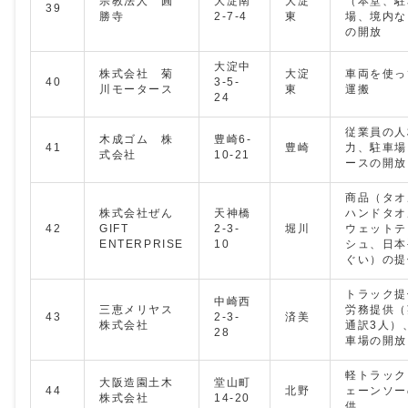
宗教法人 圓
大淀南
大淀
（本堂、駐
39
勝寺
2-7-4
東
場、境内な
の開放
大淀中
株式会社 菊
大淀
車両を使っ
40
3-5-
川モータース
東
運搬
24
従業員の人
木成ゴム 株
豊崎6-
41
豊崎
力、駐車場
式会社
10-21
ースの開放
商品（タオ
株式会社ぜん
天神橋
ハンドタオ
42
GIFT
2-3-
堀川
ウェットテ
ENTERPRISE
10
シュ、日本
ぐい）の提
トラック提
中崎西
三恵メリヤス
労務提供（
43
2-3-
済美
株式会社
通訳3人）
28
車場の開放
軽トラック
大阪造園土木
堂山町
44
北野
ェーンソー
株式会社
14‐20
供