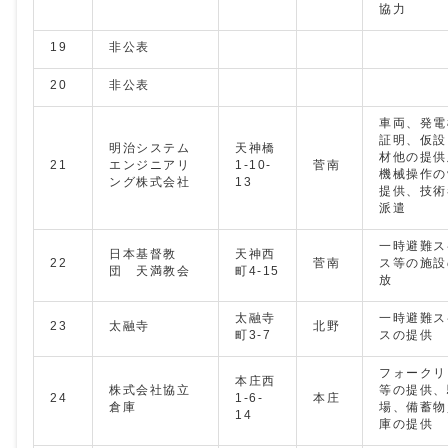
協力
19
非公表
20
非公表
車両、発電
証明、仮設
明治システム
天神橋
材他の提供
21
エンジニアリ
1-10-
菅南
機械操作の
ング株式会社
13
提供、技術
派遣
一時避難ス
日本基督教
天神西
22
菅南
ス等の施設
団 天満教会
町4-15
放
太融寺
一時避難ス
23
太融寺
北野
町3-7
スの提供
フォークリ
本庄西
株式会社協立
等の提供、
24
1-6-
本庄
倉庫
場、備蓄物
14
庫の提供