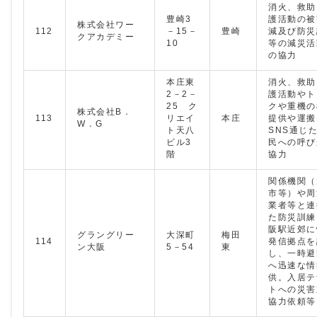
消火、救助
豊崎3
護活動の被
株式会社ワー
112
－15－
豊崎
減及び防災
クアカデミー
10
等の減災活
の協力
本庄東
消火、救助
2－2－
護活動やト
25 ク
クや重機の
株式会社B．
113
リエイ
本庄
提供や運搬
W．G
ト天八
SNS通じ
ビル3
民への呼び
階
協力
関係機関（
市等）や周
業者等と連
た防災訓練
阪駅近郊に
グラングリー
大深町
梅田
114
発信拠点を
ン大阪
5－54
東
し、一時避
へ迅速な情
供。入居テ
トへの災害
協力依頼等