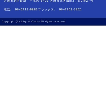
大阪市北区役所
〒530-8401 大阪市北区扇町2丁目1番27号
電話:
06-6313-9986
ファックス:
06-6362-3821
Copyright (C) City of Osaka All rights reserved.