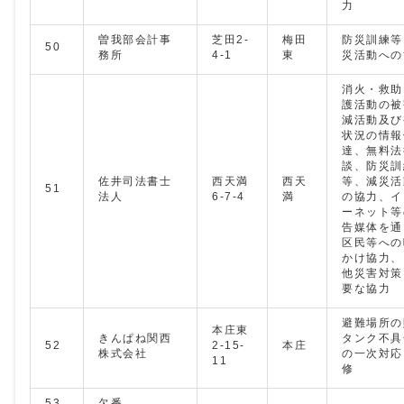
力
曽我部会計事
芝田2-
梅田
防災訓練等
50
務所
4-1
東
災活動への
消火・救助
護活動の被
減活動及び
状況の情報
達、無料法
談、防災訓
佐井司法書士
西天満
西天
等、減災活
51
法人
6-7-4
満
の協力、イ
ーネット等
告媒体を通
区民等への
かけ協力、
他災害対策
要な協力
避難場所の
本庄東
きんぱね関西
タンク不具
52
2-15-
本庄
株式会社
の一次対応
11
修
53
欠番