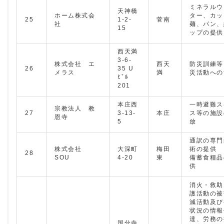
ミネラルウ
天神橋
ホーム株式会
ター、カッ
25
1-2-
菅南
社
麺、パン、
15
ップの提供
西天満
3-6-
株式会社 エ
西天
防災訓練等
26
35 U
メラス
満
災活動への
ﾋﾞﾙ
201
本庄西
一時避難ス
宗教法人 教
27
3-13-
本庄
ス等の施設
恩寺
5
放
通訳の専門
株式会社
大深町
梅田
術の提供
28
SOU
4-20
東
備蓄食糧品
供
消火・救助
護活動の被
減活動及び
状況の情報
達、労務の
国分寺