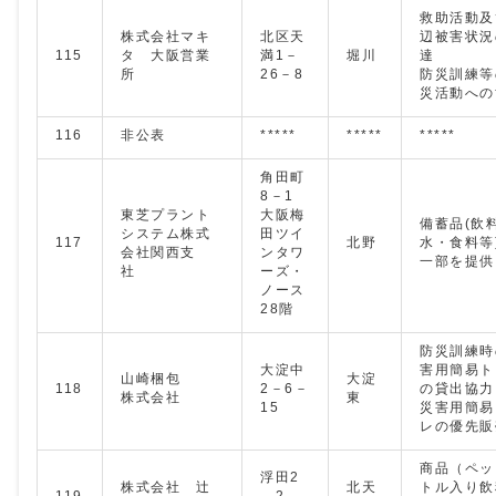
救助活動及
株式会社マキ
北区天
辺被害状況
115
タ 大阪営業
満1－
堀川
達
所
26－8
防災訓練等
災活動への
116
非公表
*****
*****
*****
角田町
8－1
東芝プラント
大阪梅
備蓄品(飲
システム株式
田ツイ
117
北野
水・食料等
会社関西支
ンタワ
一部を提供
社
ーズ・
ノース
28階
防災訓練時
大淀中
害用簡易ト
山崎梱包
大淀
118
2－6－
の貸出協力
株式会社
東
15
災害用簡易
レの優先販
商品（ペッ
浮田2
株式会社 辻
北天
トル入り飲
119
－2－