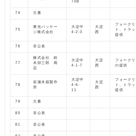
70B
74
欠番
フォークリ
東光パッケー
大淀中
大淀
75
ト、トラッ
ジ株式会社
4-2-3
西
提供
76
非公表
株式会社 鈴
大淀中
大淀
フォークリ
77
木卯三郎 商
4-1-7
西
の提供
店
大淀中
フォークリ
岩瀬木箱製作
大淀
78
4-6-
ト、トラッ
所
西
11
提供
79
欠番
80
非公表
81
非公表
82
非公表