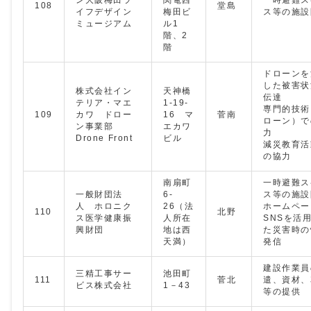
108
堂島
イフデザイン
梅田ビ
ス等の施設
ミュージアム
ル1
階、2
階
ドローンを
した被害状
株式会社イン
天神橋
伝達
テリア・マエ
1-19-
専門的技術
109
カワ ドロー
16 マ
菅南
ローン）で
ン事業部
エカワ
力
Drone Front
ビル
減災教育活
の協力
南扇町
一時避難ス
一般財団法
6-
ス等の施設
人 ホロニク
26（法
ホームペー
110
北野
ス医学健康振
人所在
SNSを活
興財団
地は西
た災害時の
天満）
発信
建設作業員
三精工事サー
池田町
111
菅北
遣、資材、
ビス株式会社
1－43
等の提供