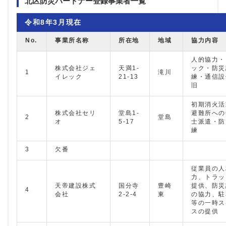
北区防災パートナー登録事業者一覧
令和8年3月現在
No.
事業所名称
所在地
地域
協力内容
人的協力・
株式会社ジェ
天満1-
ック・防災
1
滝川
イレック
21-13
練・通信設
旧
初期消火活
株式会社セリ
堂島1-
避難所への
2
堂島
オ
5-17
士派遣・防
練
3
欠番
従業員の人
力、トラッ
天帝建設株式
国分寺
豊崎
提供、防災
4
会社
2-2-4
東
の協力、駐
等の一時ス
スの提供