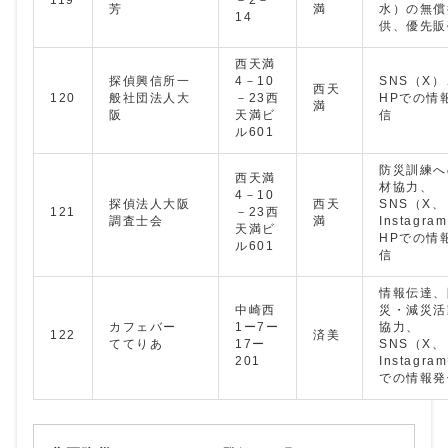
芳
満
水）の無償
14
供、優先販
西天満
探偵興信所一
4－10
SNS（X）
西天
120
般社団法人大
－23西
HPでの情
満
阪
天満ビ
信
ル601
防災訓練へ
西天満
材協力、
4－10
探偵法人大阪
西天
SNS（X、
121
－23西
調査士会
満
Instagr
天満ビ
HPでの情
ル601
信
情報伝達、
中崎西
災・減災活
カフェバー
1ー7ー
協力、
122
済美
ててりあ
17ー
SNS（X、
201
Instagr
での情報発