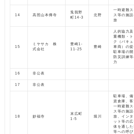
一時避難ス
兎我野
14
高照山本傳寺
北野
ス等の施設
町14-3
放
人的協力及
重機類・ト
ク（バキュ
ミヤサカ 株
豊崎1-
15
豊崎
車両）の提
式会社
11-25
駐車場の開
防災訓練等
力
16
非公表
17
非公表
駐車場、備
資倉庫、客
一時避難ス
ス等の施設
末広町
18
妙福寺
堀川
放、インタ
1-5
ット等の広
体を通した
等への呼び