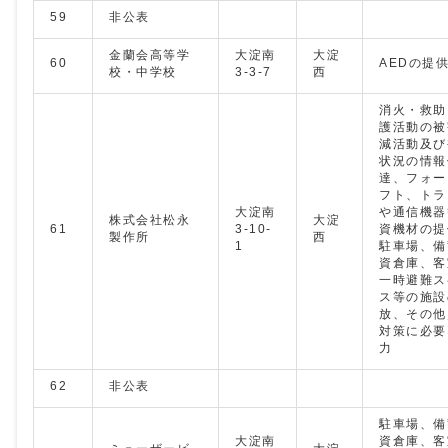
59
非公表
金蘭会高等学
大淀南
大淀
60
AEDの提
校・中学校
3-3-7
西
消火・救助
護活動の被
減活動及び
状況の情報
達、フォー
フト、トラ
大淀南
や通信機器
株式会社松永
大淀
61
3-10-
資機材の提
製作所
西
1
駐車場、備
資倉庫、客
一時避難ス
ス等の施設
放、その他
対策に必要
力
62
非公表
駐車場、備
大淀南
資倉庫、客