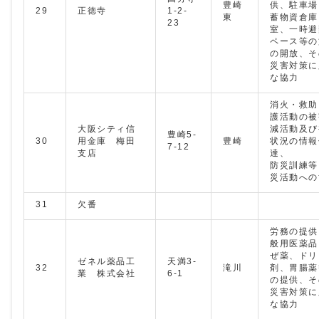
豊崎
供、駐車場
29
正徳寺
1-2-
東
蓄物資倉庫
23
室、一時避
ペース等の
の開放、そ
災害対策に
な協力
消火・救助
護活動の被
大阪シティ信
減活動及び
豊崎5-
30
用金庫 梅田
豊崎
状況の情報
7-12
支店
達、
防災訓練等
災活動への
31
欠番
労務の提供
般用医薬品
ぜ薬、ドリ
ゼネル薬品工
天満3-
32
滝川
剤、胃腸薬
業 株式会社
6-1
の提供、そ
災害対策に
な協力