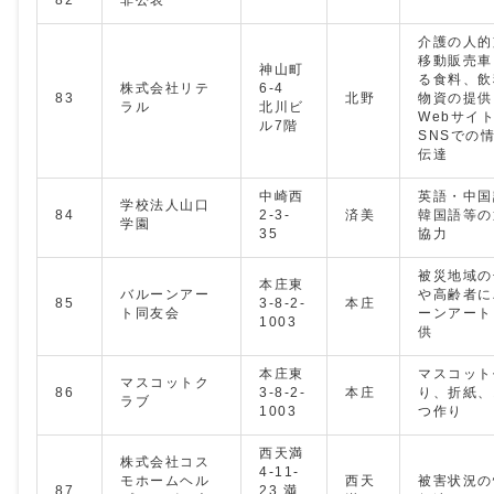
介護の人的
移動販売車
神山町
る食料、飲
株式会社リテ
6-4
83
北野
物資の提供
ラル
北川ビ
Webサイ
ル7階
SNSでの
伝達
中崎西
英語・中国
学校法人山口
84
2-3-
済美
韓国語等の
学園
35
協力
被災地域の
本庄東
バルーンアー
や高齢者に
85
3-8-2-
本庄
ト同友会
ーンアート
1003
供
本庄東
マスコット
マスコットク
86
3-8-2-
本庄
り、折紙、
ラブ
1003
つ作り
西天満
株式会社コス
4-11-
モホームヘル
西天
被害状況の
87
23 満