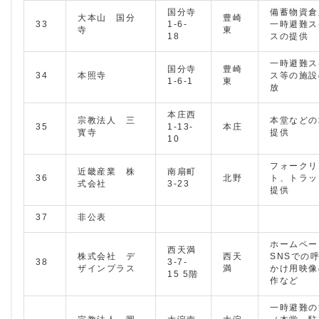
国分寺
備蓄物資倉
大本山 国分
豊崎
33
1-6-
一時避難ス
寺
東
18
スの提供
一時避難ス
国分寺
豊崎
34
本照寺
ス等の施設
1-6-1
東
放
本庄西
宗教法人 三
本堂などの
35
1-13-
本庄
寳寺
提供
10
フォークリ
近畿産業 株
南扇町
36
北野
ト、トラッ
式会社
3-23
提供
37
非公表
ホームペー
西天満
株式会社 デ
西天
SNSでの
38
3-7-
ザインプラス
満
かけ用映像
15 5階
作など
一時避難の