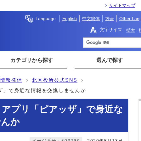
サイトマップ
Language
English
中文簡体
한글
Other Lan
文字サイズ
拡大
カテゴリから探す
選んで探す
情報発信
北区役所公式SNS
ザ」で身近な情報を交換しませんか
ィアプリ「ピアッザ」で身近な
せんか
ページ番号：503293
2020年5月13日