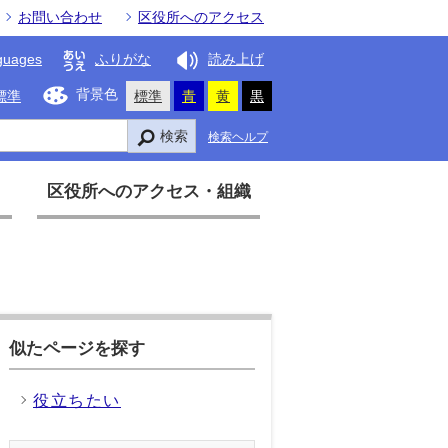
お問い合わせ
区役所へのアクセス
guages
ふりがな
読み上げ
背景色
標準
標準
青
黄
黒
検索
検索ヘルプ
区役所へのアクセス・組織
似たページを探す
役立ちたい