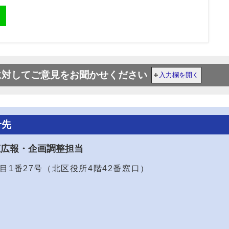
に対してご意見をお聞かせください
入力欄を開く
せ先
聴広報・企画調整担当
2丁目1番27号（北区役所4階42番窓口）