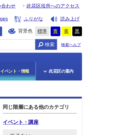
い合わせ
此花区役所へのアクセス
ages
ふりがな
読み上げ
背景色
標準
青
黄
黒
検索
検索ヘルプ
イベント・情報
此花区の案内
同じ階層にある他のカテゴリ
イベント・講座