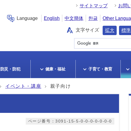
サイトマップ
お問
Language
English
中文簡体
한글
Other Langu
文字サイズ
拡大
標準
防災・防犯
健康・福祉
子育て・教育
イベント・講座
親子向け
ページ番号：3091-15-5-0-0-0-0-0-0-0