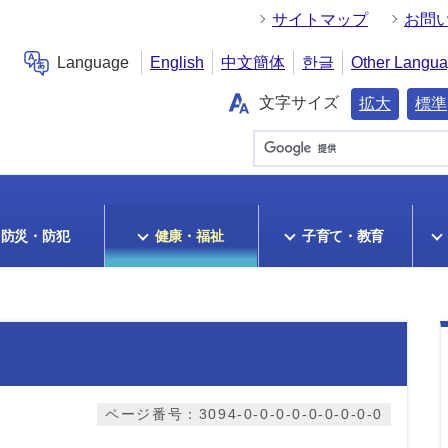
サイトマップ
お問
Language
English
中文簡体
한글
Other Langu
文字サイズ
拡大
標準
防災・防犯
健康・福祉
子育て・教育
ページ番号：3094-0-0-0-0-0-0-0-0-0