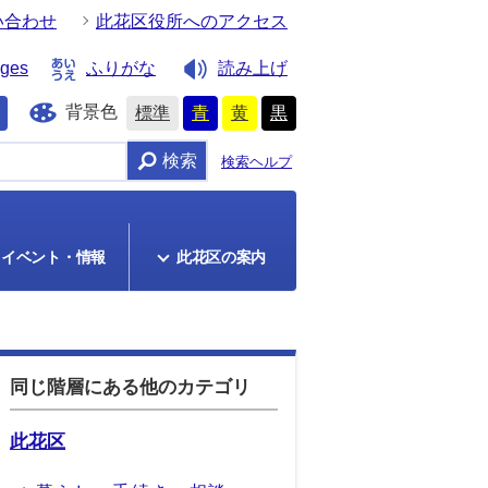
い合わせ
此花区役所へのアクセス
ages
ふりがな
読み上げ
背景色
標準
青
黄
黒
検索
検索ヘルプ
イベント・情報
此花区の案内
同じ階層にある他のカテゴリ
此花区