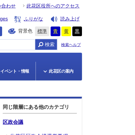
い合わせ
此花区役所へのアクセス
ages
ふりがな
読み上げ
背景色
標準
青
黄
黒
検索
検索ヘルプ
イベント・情報
此花区の案内
同じ階層にある他のカテゴリ
区政会議