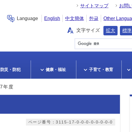
サイトマップ
お問
Language
English
中文簡体
한글
Other Langu
文字サイズ
拡大
標準
防災・防犯
健康・福祉
子育て・教育
7年度
ページ番号：3115-17-0-0-0-0-0-0-0-0