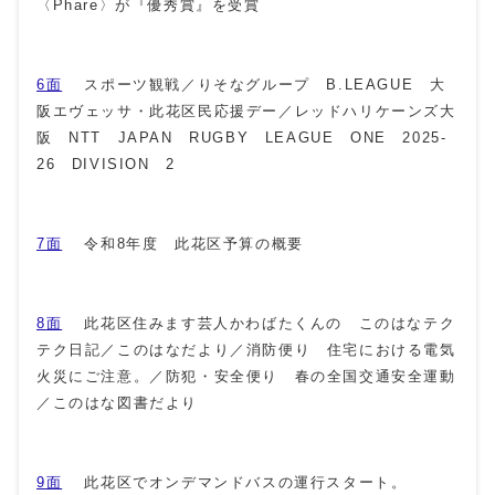
〈Phare〉が『優秀賞』を受賞
6面
スポーツ観戦／りそなグループ B.LEAGUE 大
阪エヴェッサ・此花区民応援デー／レッドハリケーンズ大
阪 NTT JAPAN RUGBY LEAGUE ONE 2025-
26 DIVISION 2
7面
令和8年度 此花区予算の概要
8面
此花区住みます芸人かわばたくんの このはなテク
テク日記／このはなだより／消防便り 住宅における電気
火災にご注意。／防犯・安全便り 春の全国交通安全運動
／このはな図書だより
9面
此花区でオンデマンドバスの運行スタート。