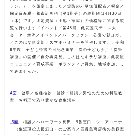
ラン』）」を策定しました／堤防の刈草無償配布／税金／
固定資産税・都市計画税（第1期分）の納期限は4月30日
（木）です／固定資産（土地・家屋）の価格等に関する縦
覧を行います／イベント／第48回 此花区民テニス大
会 in 舞洲／イベント／パークファン 公園で朝ヨガ。
／このはな倶楽部／スマホセミナーを開催します。／令和
8年度 子ども読書の日記念事業 春の子ども会／「奏筆
講座」の開催／自分再発見。このはなキラリ講座／此花区
コミュニティ育成事業 ボランティア募集。地域参加、し
てみませんか。
4面
健康／各種検診・健診／相談／男性のための料理教
室 お料理で彩り豊かな食生活を
5面
相談／ハローワーク梅田 9番窓口 シニアコーナ
ー（生涯現役支援窓口）のご案内／四貫島商店街の美容室