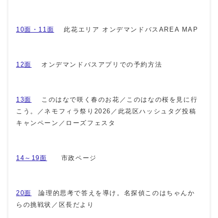
10面・11面
此花エリア オンデマンドバスAREA MAP
12面
オンデマンドバスアプリでの予約方法
13面
このはなで咲く春のお花／このはなの桜を見に行
こう。／ネモフィラ祭り2026／此花区ハッシュタグ投稿
キャンペーン／ローズフェスタ
14～19面
市政ページ
20面
論理的思考で答えを導け。名探偵このはちゃんか
らの挑戦状／区長だより