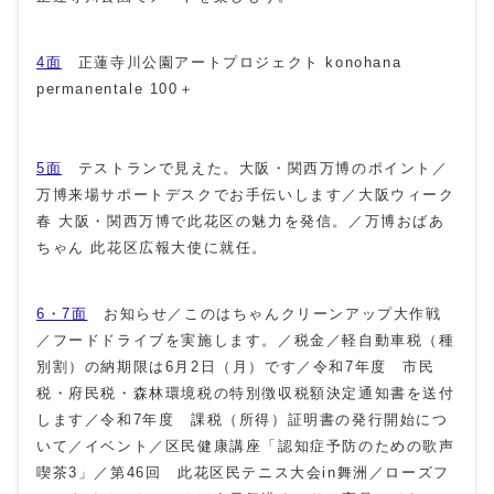
4面
正蓮寺川公園アートプロジェクト
konohana
permanentale 100
＋
5面
テストランで見えた。大阪・関西万博のポイント／
万博来場サポートデスクでお手伝いします／大阪ウィーク
春 大阪・関西万博で此花区の魅力を発信。／万博おばあ
ちゃん 此花区広報大使に就任。
6・7面
お知らせ／このはちゃんクリーンアップ大作戦
／フードドライブを実施します。／税金／軽自動車税（種
別割）の納期限は6月2日（月）です／令和7年度 市民
税・府民税・森林環境税の特別徴収税額決定通知書を送付
します／令和7年度 課税（所得）証明書の発行開始につ
いて／イベント／区民健康講座「認知症予防のための歌声
喫茶3」／第46回 此花区民テニス大会in舞洲／ローズフ