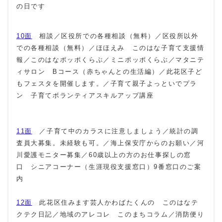
の日です
10面
相談／区役所での各種相談（無料）／区役所以外
での各種相談（無料）／ほほえみ このはな子育て支援情
報／このはなポッポくらぶ／ミニポッポくらぶ／マタニテ
ィサロン Bコース（赤ちゃんとの生活編）／此花区子ど
もフェスタを開催します。／子育て親子よっといでプラ
ン 子育てボランティアスキルアップ講座
11面
／子育て中のカラスに注意しましょう／統計の調
査員大募集。未経験も可。／海上保安庁からのお願い／河
川愛護モニター募集／60歳以上の方のお仕事探しの窓
口 シニアコーナー（生涯現役支援窓口）9番窓口のご案
内
12面
此花区住みます芸人かわばたくんの このはなテ
クテク日記／地域のアレコレ このまちコラム／消防便り