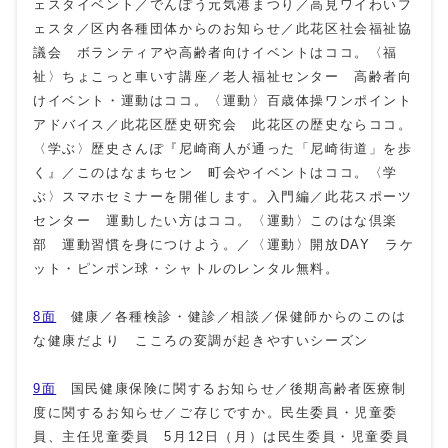
ェスタイベント／でんぽう元気港まつり／高見ワイわいフ
ェスタ／区内各種団体からのお知らせ／此花区社会福祉協
議会 ボランティアや高齢者向けイベントはココ。〈福
祉〉ちょこっと車いす講座／老人福祉センター 高齢者向
けイベント・運動はココ。〈運動〉百歳体操ワンポイント
アドバイス／此花区歴史研究会 此花区の歴史ならココ。
〈学ぶ〉歴史さんぽ『尼崎商人が通った「尼崎街道」を歩
く』／このはなまちセン 町会やイベントはココ。〈学
ぶ〉スマホセミナーを開催します。入門編／此花スポーツ
センター 運動したい方はココ。〈運動〉このはな倶楽
部 運動習慣を身につけよう。／〈運動〉開放DAY ラケ
ット・ピンポン球・シャトルのレンタル無料。
8面
健康／各種検診・健診／相談／保健師からのこのは
な健康だより こころの変調が起きやすいシーズン
9面
国民健康保険に関するお知らせ／後期高齢者医療制
度に関するお知らせ／ご存じですか。民生委員・児童委
員、主任児童委員 5月12日（月）は民生委員・児童委員