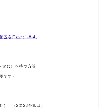
花区春日出北1-8-4
）
を含む）を持つ方等
要です）
動） （2階23番窓口）