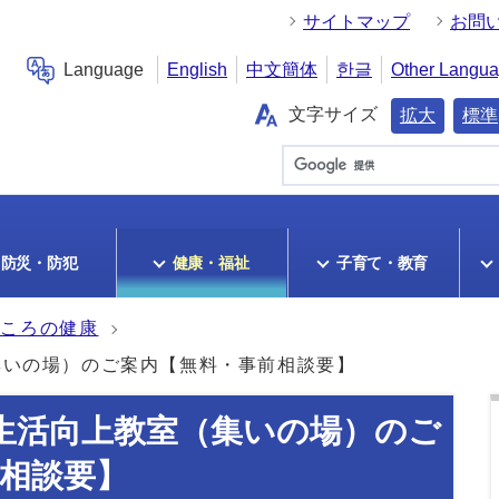
サイトマップ
お問
Language
English
中文簡体
한글
Other Langu
文字サイズ
拡大
標準
防災・防犯
健康・福祉
子育て・教育
こころの健康
集いの場）のご案内【無料・事前相談要】
生活向上教室（集いの場）のご
相談要】