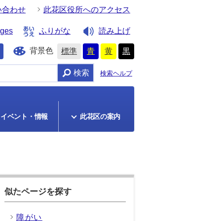
い合わせ
此花区役所へのアクセス
ages
ふりがな
読み上げ
背景色
標準
青
黄
黒
検索
検索ヘルプ
イベント・情報
此花区の案内
似たページを探す
障がい