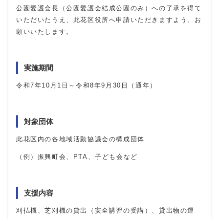
公園愛護会長（公園愛護会結成公園のみ）への了承を得て
いただいたうえ、此花区役所へ申請いただきますよう、お
願いいたします。
実施期間
令和7年10月1日～令和8年9月30日（通年）
対象団体
此花区内の各地域活動協議会の構成団体
（例）振興町会、PTA、子ども会など
支援内容
刈払機、芝刈機の貸出（安全講習の受講）、貸出物の運