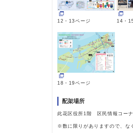
12・13ページ
14・
18・19ページ
配架場所
此花区役所1階 区民情報コー
※数に限りがありますので、な