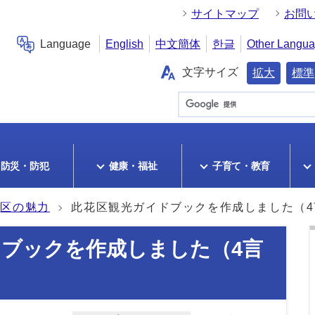
サイトマップ
お問
Language
English
中文簡体
한글
Other Langu
文字サイズ
拡大
標準
防災・防犯
健康・福祉
子育て・教育
区の魅力
此花区観光ガイドブックを作成しました（4
ブックを作成しました（4言