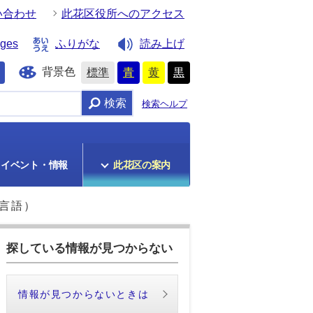
い合わせ
此花区役所へのアクセス
ages
ふりがな
読み上げ
背景色
標準
青
黄
黒
検索
検索ヘルプ
イベント・情報
此花区の案内
言語）
探している情報が見つからない
情報が見つからないときは