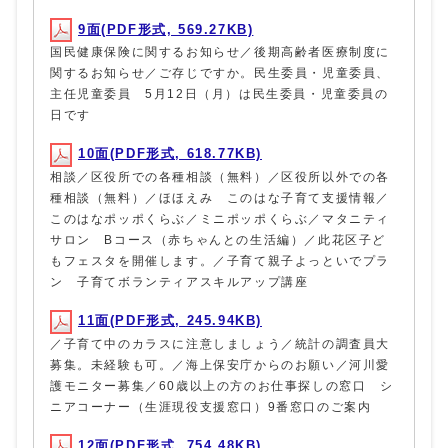
9面(PDF形式, 569.27KB)
国民健康保険に関するお知らせ／後期高齢者医療制度に
関するお知らせ／ご存じですか。民生委員・児童委員、
主任児童委員 5月12日（月）は民生委員・児童委員の
日です
10面(PDF形式, 618.77KB)
相談／区役所での各種相談（無料）／区役所以外での各
種相談（無料）／ほほえみ このはな子育て支援情報／
このはなポッポくらぶ／ミニポッポくらぶ／マタニティ
サロン Bコース（赤ちゃんとの生活編）／此花区子ど
もフェスタを開催します。／子育て親子よっといでプラ
ン 子育てボランティアスキルアップ講座
11面(PDF形式, 245.94KB)
／子育て中のカラスに注意しましょう／統計の調査員大
募集。未経験も可。／海上保安庁からのお願い／河川愛
護モニター募集／60歳以上の方のお仕事探しの窓口 シ
ニアコーナー（生涯現役支援窓口）9番窓口のご案内
12面(PDF形式, 754.48KB)