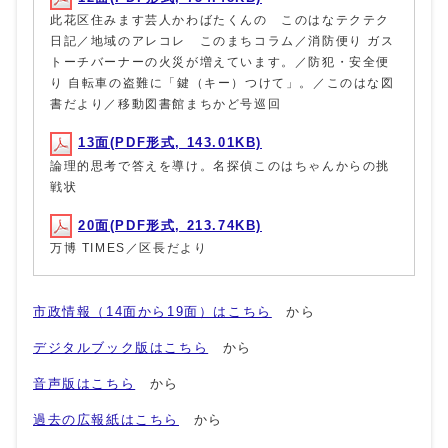
此花区住みます芸人かわばたくんの このはなテクテク
日記／地域のアレコレ このまちコラム／消防便り ガス
トーチバーナーの火災が増えています。／防犯・安全便
り 自転車の盗難に「鍵（キー）つけて」。／このはな図
書だより／移動図書館まちかど号巡回
13面(PDF形式, 143.01KB)
論理的思考で答えを導け。名探偵このはちゃんからの挑
戦状
20面(PDF形式, 213.74KB)
万博 TIMES／区長だより
市政情報（14面から19面）はこちら
から
デジタルブック版はこちら
から
音声版はこちら
から
過去の広報紙はこちら
から