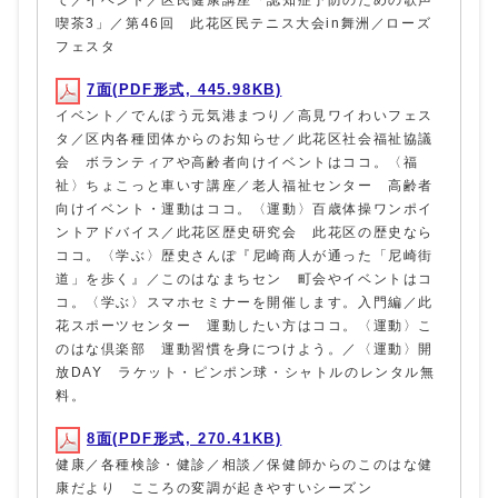
て／イベント／区民健康講座「認知症予防のための歌声
喫茶3」／第46回 此花区民テニス大会in舞洲／ローズ
フェスタ
7面(PDF形式, 445.98KB)
イベント／でんぽう元気港まつり／高見ワイわいフェス
タ／区内各種団体からのお知らせ／此花区社会福祉協議
会 ボランティアや高齢者向けイベントはココ。〈福
祉〉ちょこっと車いす講座／老人福祉センター 高齢者
向けイベント・運動はココ。〈運動〉百歳体操ワンポイ
ントアドバイス／此花区歴史研究会 此花区の歴史なら
ココ。〈学ぶ〉歴史さんぽ『尼崎商人が通った「尼崎街
道」を歩く』／このはなまちセン 町会やイベントはコ
コ。〈学ぶ〉スマホセミナーを開催します。入門編／此
花スポーツセンター 運動したい方はココ。〈運動〉こ
のはな倶楽部 運動習慣を身につけよう。／〈運動〉開
放DAY ラケット・ピンポン球・シャトルのレンタル無
料。
8面(PDF形式, 270.41KB)
健康／各種検診・健診／相談／保健師からのこのはな健
康だより こころの変調が起きやすいシーズン