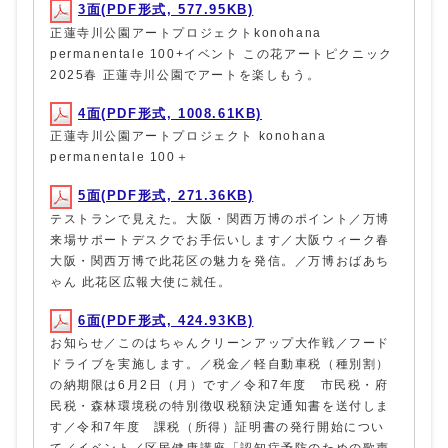
3面(PDF形式, 577.95KB)
正蓮寺川公園アートプロジェクトkonohana
permanentale 100+イベント この花アートピクニック
2025春 正蓮寺川公園でアートを楽しもう。
4面(PDF形式, 1008.61KB)
正蓮寺川公園アートプロジェクト konohana
permanentale 100＋
5面(PDF形式, 271.36KB)
テストランで見えた。大阪・関西万博のポイント／万博
来場サポートデスクでお手伝いします／大阪ウィーク春
大阪・関西万博で此花区の魅力を発信。／万博おばあち
ゃん 此花区広報大使に就任。
6面(PDF形式, 424.93KB)
お知らせ／このはちゃんクリーンアップ大作戦／フード
ドライブを実施します。／税金／軽自動車税（種別割）
の納期限は6月2日（月）です／令和7年度 市民税・府
民税・森林環境税の特別徴収税額決定通知書を送付しま
す／令和7年度 課税（所得）証明書の発行開始につい