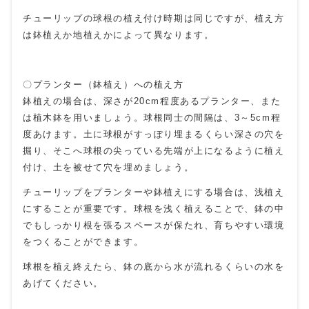
チューリップの球根の植え付け時期は同じですが、植え方
は鉢植えか地植えかによって異なります。
〇プランター（鉢植え）への植え方
鉢植えの場合は、深さが20cm程度あるプランター、また
は植木鉢を用いましょう。球根同士の間隔は、3～5cm程
度あけます。土に球根がすっぽり埋まるくらい深さの穴を
掘り、そこへ球根の尖っている先端が上になるように植え
付け、土を被せて穴を埋めましょう。
チューリップをプランターや鉢植えにする場合は、浅植え
にすることが重要です。球根を浅く植えることで、鉢の中
でもしっかり根を張るスペースが保たれ、育ちやすい環境
をつくることができます。
球根を植え終えたら、鉢の底から水が流れるくらいの水を
あげてください。