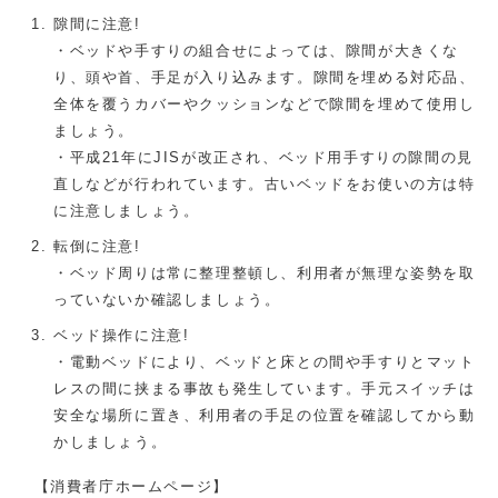
隙間に注意!
・ベッドや手すりの組合せによっては、隙間が大きくな
り、頭や首、手足が入り込みます。隙間を埋める対応品、
全体を覆うカバーやクッションなどで隙間を埋めて使用し
ましょう。
・平成21年にJISが改正され、ベッド用手すりの隙間の見
直しなどが行われています。古いベッドをお使いの方は特
に注意しましょう。
転倒に注意!
・ベッド周りは常に整理整頓し、利用者が無理な姿勢を取
っていないか確認しましょう。
ベッド操作に注意!
・電動ベッドにより、ベッドと床との間や手すりとマット
レスの間に挟まる事故も発生しています。手元スイッチは
安全な場所に置き、利用者の手足の位置を確認してから動
かしましょう。
【消費者庁ホームページ】