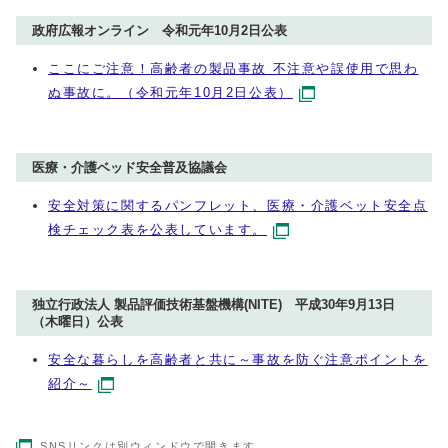
政府広報オンライン 令和元年10月2日公表
ここにご注意！高齢者の製品事故 不注意や誤使用で思わ
ぬ事故に。（令和元年10月2日公表）
医療・介護ベッド安全普及協議会
安全対策に関するパンフレット、医療・介護ベット安全点
検チェック表を公表しています。
独立行政法人 製品評価技術基盤機構(NITE) 平成30年9月13日
（木曜日）公表
安全な暮らしを高齢者と共に～事故を防ぐ注意ポイントを
紹介～
SNSリンクは別ウィンドウで開きます