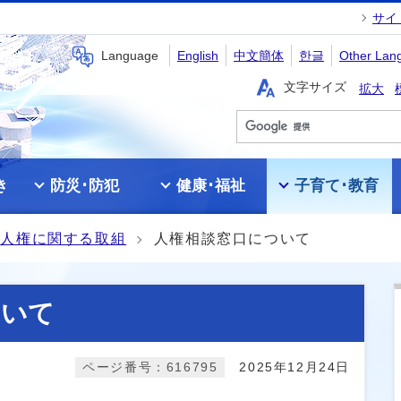
サイ
Language
English
中文簡体
한글
Other Lan
文字サイズ
拡大
き
防災･防犯
健康･福祉
子育て･教育
人権に関する取組
人権相談窓口について
ついて
ページ番号：616795
2025年12月24日