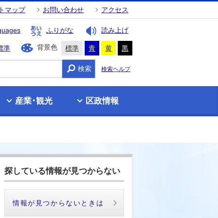
トマップ
お問い合わせ
アクセス
guages
ふりがな
読み上げ
背景色
標準
標準
青
黄
黒
検索
検索ヘルプ
産業･観光
区政情報
探している情報が見つからない
情報が見つからないときは