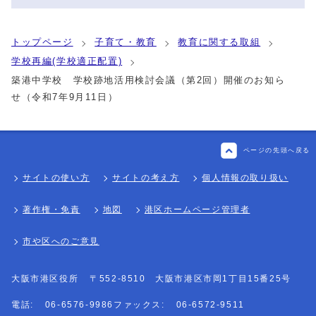
トップページ
子育て・教育
教育に関する取組
学校再編(学校適正配置)
築港中学校 学校跡地活用検討会議（第2回）開催のお知ら
せ（令和7年9月11日）
ページの先頭へ戻る
サイトの使い方
サイトの考え方
個人情報の取り扱い
著作権・免責
地図
港区ホームページ管理者
市や区へのご意見
大阪市港区役所
〒552-8510 大阪市港区市岡1丁目15番25号
電話:
06-6576-9986
ファックス:
06-6572-9511