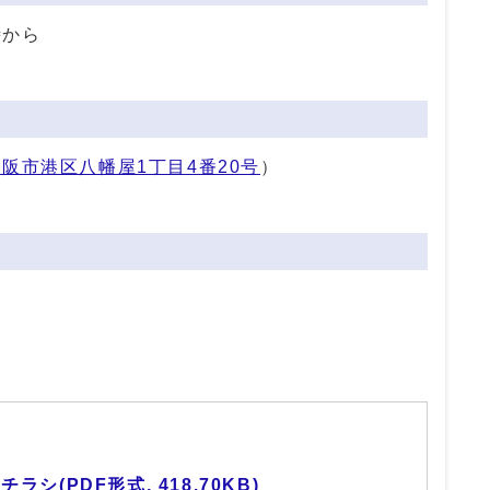
時から
大阪市港区八幡屋1丁目4番20号
）
(PDF形式, 418.70KB)