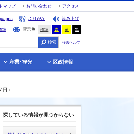
トマップ
お問い合わせ
アクセス
guages
ふりがな
読み上げ
背景色
標準
標準
青
黄
黒
検索
検索ヘルプ
産業･観光
区政情報
7日）
探している情報が見つからない