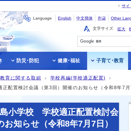
サイ
Language
English
中文簡体
한글
Other Lan
文字サイズ
拡大
き
防災･防犯
健康･福祉
子育て･教育
教育に関する取組
学校再編(学校適正配置)
正配置検討会議（第3回）開催のお知らせ（令和8年7月
島小学校 学校適正配置検討会
のお知らせ（令和8年7月7日）