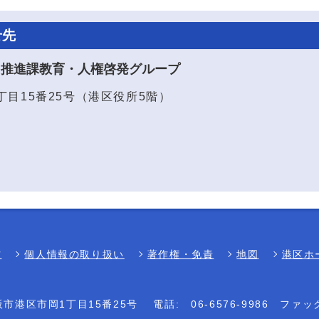
せ先
り推進課教育・人権啓発グループ
1丁目15番25号（港区役所5階）
方
個人情報の取り扱い
著作権・免責
地図
港区ホ
大阪市港区市岡1丁目15番25号
電話:
06-6576-9986
ファッ