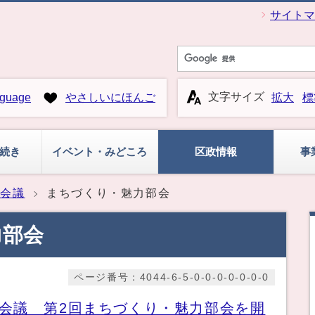
サイトマ
文字サイズ
guage
やさしいにほんご
拡大
標
続き
イベント・みどころ
区政情報
事
政会議
まちづくり・魅力部会
力部会
ページ番号：4044-6-5-0-0-0-0-0-0-0
会議 第2回まちづくり・魅力部会を開