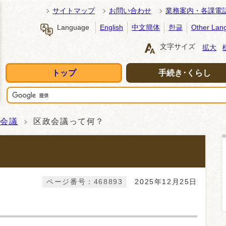
サイトマップ
お問い合わせ
業務案内・各課電
Language
English
中文簡体
한글
Other Lan
文字サイズ
拡大
トップ
手続き･くらし
政会議
区政会議って何？
？
ページ番号：468893
2025年12月25日