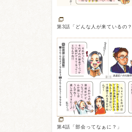
第3話「どんな人が来ているの
第4話「部会ってなぁに？」