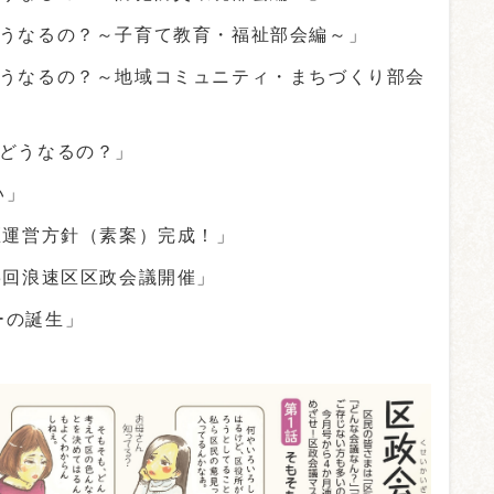
どうなるの？～子育て教育・福祉部会編～」
どうなるの？～地域コミュニティ・まちづくり部会
はどうなるの？」
い」
区運営方針（素案）完成！」
3回浪速区区政会議開催」
ーの誕生」