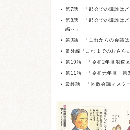
第7話 「部会での議論は
第8話 「部会での議論は
編～」
第9話 「これからの会議
番外編「これまでのおさら
第10話 「令和2年度浪速
第11話 「令和元年度 第
最終話 「区政会議マスタ