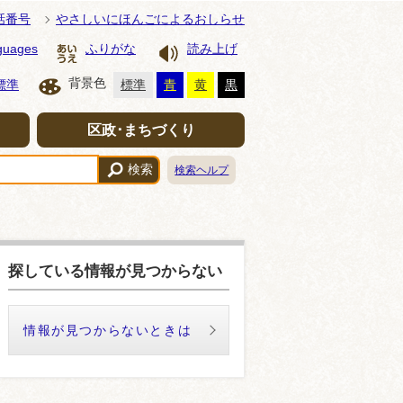
話番号
やさしいにほんごによるおしらせ
guages
ふりがな
読み上げ
背景色
標準
標準
青
黄
黒
区政･まちづくり
検索
検索ヘルプ
探している情報が見つからない
情報が見つからないときは