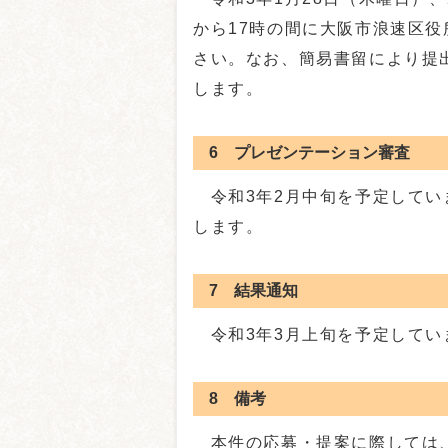
から17時の間に大阪市浪速区
さい。なお、簡易書留により提出
します。
6 プレゼンテーション審査
令和3年2月中旬を予定してい
します。
7 結果通知
令和3年3月上旬を予定してい
8 備考
本件の応募・提案に際しては、