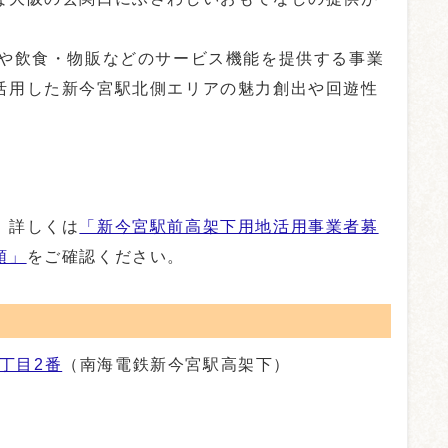
や飲食・物販などのサービス機能を提供する事業
活用した新今宮駅北側エリアの魅力創出や回遊性
。詳しくは
「新今宮駅前高架下用地活用事業者募
領」
をご確認ください。
丁目2番
（南海電鉄新今宮駅高架下）