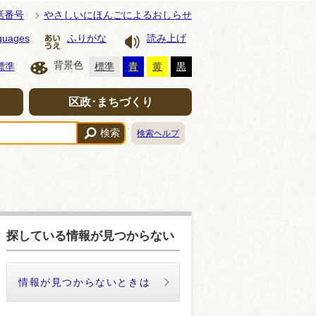
話番号
やさしいにほんごによるおしらせ
guages
ふりがな
読み上げ
背景色
標準
標準
青
黄
黒
区政･まちづくり
検索
検索ヘルプ
探している情報が見つからない
情報が見つからないときは