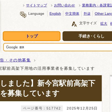
サイトマップ
お問い合わせ
業務案内・各課電
Language
English
中文簡体
한글
Other Lan
文字サイズ
拡大
トップ
手続き･くらし
広告・その他募集
宮駅前高架下用地の活用事業者を募集しています
載しました】新今宮駅前高架下
者を募集しています
ページ番号：517742
2025年12月25日