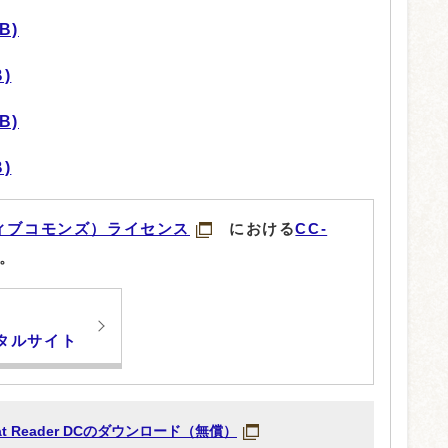
B)
)
B)
)
ィブコモンズ）ライセンス
における
CC-
。
タルサイト
obat Reader DCのダウンロード（無償）