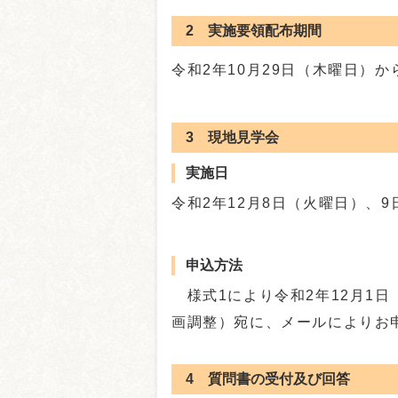
2 実施要領配布期間
令和2年10月29日（木曜日）か
3 現地見学会
実施日
令和2年12月8日（火曜日）、
申込方法
様式1により令和2年12月1
画調整）宛に、メールによりお
4 質問書の受付及び回答