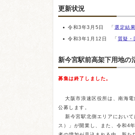
更新状況
令和3年3月5日 「
選定結
令和3年1月12日 「
質疑・
新今宮駅前高架下用地の
募集は終了しました。
大阪市浪速区役所は、南海電
公募します。
新今宮駅北側エリアにおいては、
ス）」が開業し、また、令和4
者の増加が見込まれる中、新た