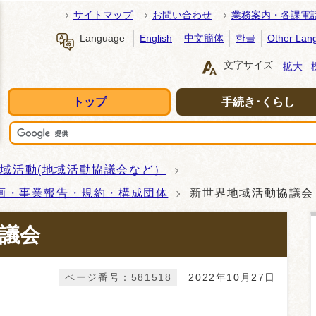
サイトマップ
お問い合わせ
業務案内・各課電
Language
English
中文簡体
한글
Other Lan
文字サイズ
拡大
トップ
手続き･くらし
域活動(地域活動協議会など）
画・事業報告・規約・構成団体
新世界地域活動協議会
議会
ページ番号：581518
2022年10月27日