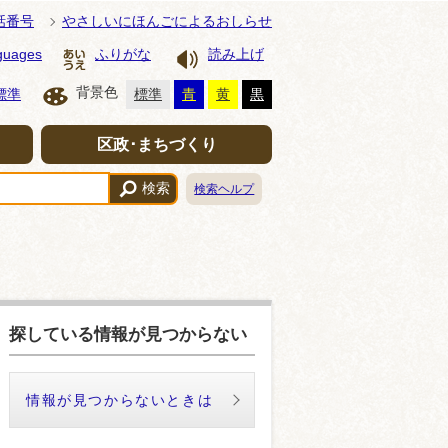
話番号
やさしいにほんごによるおしらせ
guages
ふりがな
読み上げ
背景色
標準
標準
青
黄
黒
区政･まちづくり
検索
検索ヘルプ
探している情報が見つからない
情報が見つからないときは