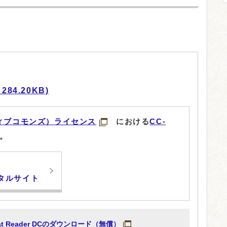
84.20KB)
ィブコモンズ）ライセンス
における
CC-
。
タルサイト
obat Reader DCのダウンロード（無償）