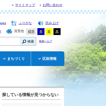
サイトマップ
お問い合わせ
ages
ふりがな
読み上げ
背景色
準
標準
青
黄
黒
検索
検索ヘルプ
まちづくり
区政情報
探している情報が見つからない