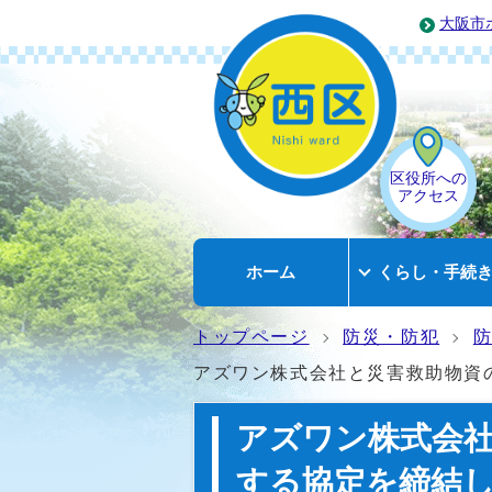
大阪市
区役所への
アクセス
ホーム
くらし・手続
トップページ
防災・防犯
アズワン株式会社と災害救助物資
アズワン株式会
する協定を締結