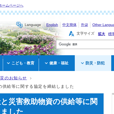
ホームページへ
Language
English
中文簡体
한글
Other Langu
文字サイズ
拡大
標
き
こども・教育
健康・福祉
防災・防犯
防災のお知らせ
の供給等に関する協定を締結しました
社と災害救助物資の供給等に関
しました