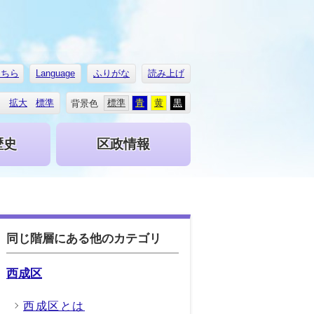
こちら
Language
ふりがな
読み上げ
拡大
標準
標準
青
黄
黒
背景色
歴史
区政情報
同じ階層にある他のカテゴリ
西成区
西成区とは