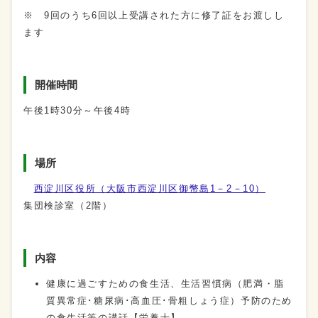
※ 9回のうち6回以上受講された方に修了証をお渡しし
ます
開催時間
午後1時30分～午後4時
場所
西淀川区役所（大阪市西淀川区御幣島1－2－10）
集団検診室（2階）
内容
健康に過ごすための食生活、生活習慣病（肥満・脂
質異常症･糖尿病･高血圧･骨粗しょう症）予防のため
の食生活等の講話【栄養士】