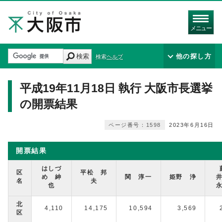
メニュー
検索
他の探し方
検索ヘルプ
平成19年11月18日 執行 大阪市長選挙
の開票結果
ページ番号：1598
2023年6月16日
開票結果
はしづ
区
平松 邦
め 紳
関 淳一
姫野 浄
名
夫
也
北
4,110
14,175
10,594
3,569
区