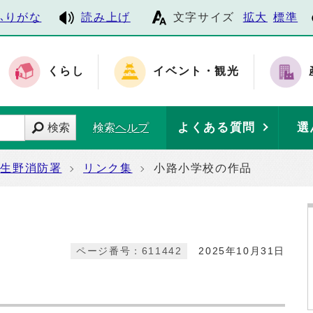
ふりがな
読み上げ
文字サイズ
拡大
標準
くらし
イベント・観光
よくある質問
選
検索
検索ヘルプ
生野消防署
リンク集
小路小学校の作品
ページ番号：611442
2025年10月31日