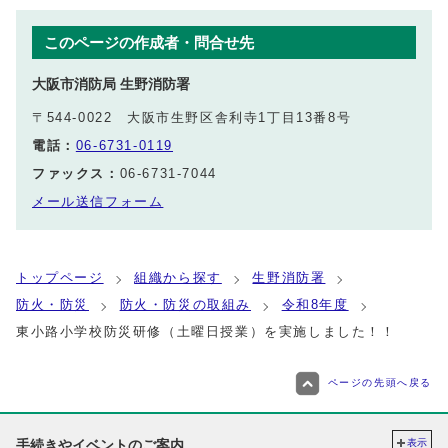
このページの作成者・問合せ先
大阪市消防局 生野消防署
〒544-0022 大阪市生野区舎利寺1丁目13番8号
電話：
06-6731-0119
ファックス：
06-6731-7044
メール送信フォーム
トップページ
組織から探す
生野消防署
防火・防災
防火・防災の取組み
令和8年度
東小路小学校防災研修（土曜日授業）を実施しました！！
ページの先頭へ戻る
手続きやイベントのご案内
表示