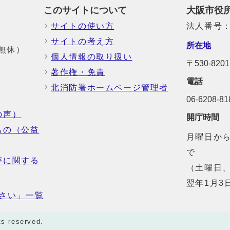
このサイトについて
大阪市役
サイトの使い方
法人番号：6
サイトの考え方
所在地
中無休）
個人情報の取り扱い
〒530-82
著作権・免責
電話
北消防署ホームページ管理者
06-6208-
の声）
開庁時間
もの（公益
月曜日から
で
等に関する
（土曜日、
翌年1月3
さい」一覧
ts reserved.