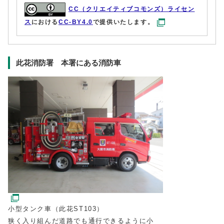
CC（クリエイティブコモンズ）ライセン
ス
における
CC-BY4.0
で提供いたします。
此花消防署 本署にある消防車
小型タンク車（此花ST103）
狭く入り組んだ道路でも通行できるように小