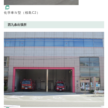
化学車Ⅳ型（桜島C2）
西九条出張所