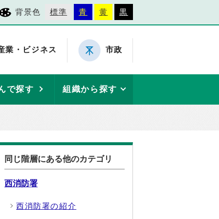
背景色
標準
青
黄
黒
産業・ビジネス
市政
んで探す
組織から探す
同じ階層にある他のカテゴリ
西消防署
西消防署の紹介