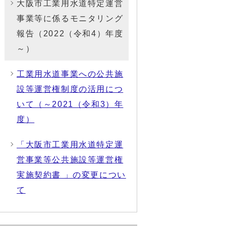
大阪市工業用水道特定運営
事業等に係るモニタリング
報告（2022（令和4）年度
～）
工業用水道事業への公共施
設等運営権制度の活用につ
いて（～2021（令和3）年
度）
「大阪市工業用水道特定運
営事業等公共施設等運営権
実施契約書 」の変更につい
て