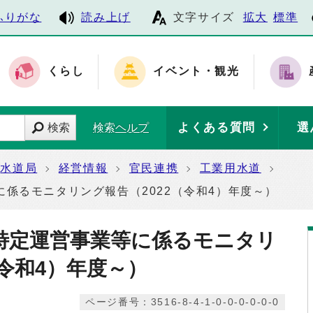
ふりがな
読み上げ
文字サイズ
拡大
標準
くらし
イベント・観光
よくある質問
選
検索
検索ヘルプ
水道局
経営情報
官民連携
工業用水道
係るモニタリング報告（2022（令和4）年度～）
特定運営事業等に係るモニタリ
（令和4）年度～）
ページ番号：3516-8-4-1-0-0-0-0-0-0