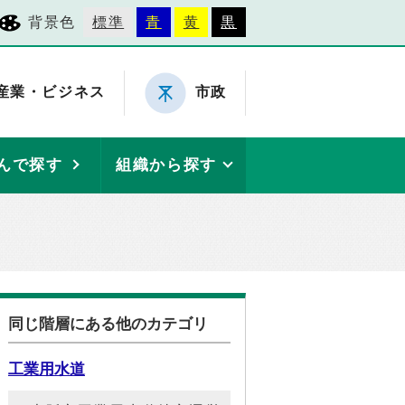
背景色
標準
青
黄
黒
産業・ビジネス
市政
んで探す
組織から探す
同じ階層にある他のカテゴリ
工業用水道