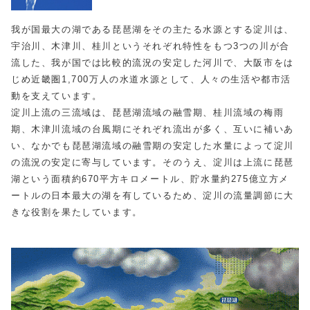
我が国最大の湖である琵琶湖をその主たる水源とする淀川は、
宇治川、木津川、桂川というそれぞれ特性をもつ3つの川が合
流した、我が国では比較的流況の安定した河川で、大阪市をは
じめ近畿圏1,700万人の水道水源として、人々の生活や都市活
動を支えています。
淀川上流の三流域は、琵琶湖流域の融雪期、桂川流域の梅雨
期、木津川流域の台風期にそれぞれ流出が多く、互いに補いあ
い、なかでも琵琶湖流域の融雪期の安定した水量によって淀川
の流況の安定に寄与しています。そのうえ、淀川は上流に琵琶
湖という面積約670平方キロメートル、貯水量約275億立方メ
ートルの日本最大の湖を有しているため、淀川の流量調節に大
きな役割を果たしています。