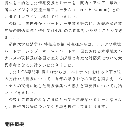
提供を目的とした情報交換セミナーを、関西・アジア 環境・
省エネビジネス交流推進フォーラム（Team E-Kansai）との
共催でオンライン形式にて行いました。
今回は、国内外からパートナー事業者等の他、近畿経済産業
局等の関係団体も併せて計43組のご参加をいただくことができ
ました。
摂南大学経済学部 特任准教授 村瀬様からは、アジア水環境
パートナーシップ（WEPA）パートナー国における水環境ガバ
ナンスの現状及び各国が抱える課題と有効な対応策について大
変参考となるお話をいただきました。
またJICA専門家 青山様からは、ベトナムにおける上下水道
の方針や法制度について、近年の動きやその課題を踏まえ、ベ
トナムの実情に応じた制度構築への協力と重要性についてお話
いただきました。
今後もご参加のみなさまにとって有意義なセミナーとなるよ
う、開催内容等について引き続き検討してまいります。
開催概要