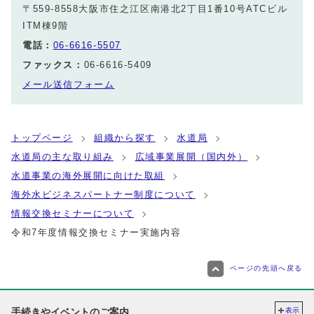
〒559-8558大阪市住之江区南港北2丁目1番10号ATCビル
ITM棟9階
電話：
06-6616-5507
ファックス：
06-6616-5409
メール送信フォーム
トップページ
組織から探す
水道局
水道局の主な取り組み
広域事業展開（国内外）
水道事業の海外展開に向けた取組
海外水ビジネスパートナー制度について
情報交換セミナーについて
令和7年度情報交換セミナー実施内容
ページの先頭へ戻る
手続きやイベントのご案内
表示