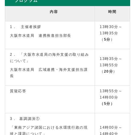
プログラム
内容
時間
1． 主催者挨拶
13時30分～
13時35分
大阪市水道局 連携推進担当部長
（
5分
）
2． 「大阪市水道局の海外支援の取り組み
13時35分～
について」
13時55分
大阪市水道局 広域連携・海外支援担当課
（
20分
）
長
質疑応答
13時55分～
14時00分
（5分）
3． 基調講演①
「東南アジア諸国における水環境行政の現
14時00分～
状と課題について」
14時40分