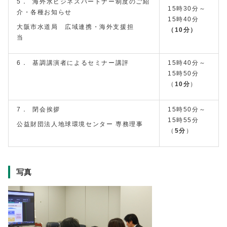
5． 海外水ビジネスパートナー制度のご紹
15時30分～
介・各種お知らせ
15時40分
大阪市水道局 広域連携・海外支援担
（10分）
当
6． 基調講演者によるセミナー講評
15時40分～
15時50分
（
10分
）
7． 閉会挨拶
15時50分～
15時55分
公益財団法人地球環境センター 専務理事
（
5分
）
写真