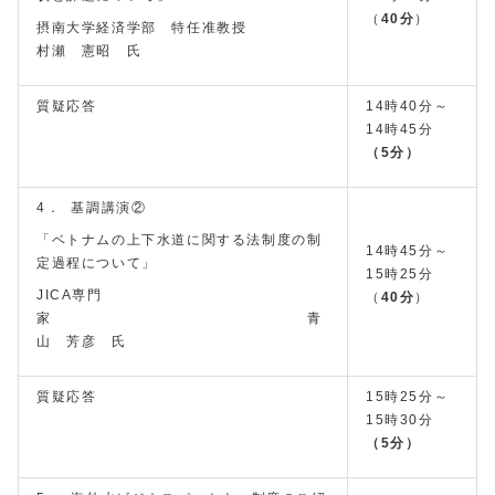
（
40分
）
摂南大学経済学部 特任准教授
村瀬 憲昭 氏
質疑応答
14時40分～
14時45分
（5分）
4． 基調講演②
「ベトナムの上下水道に関する法制度の制
14時45分～
定過程について」
15時25分
JICA専門
（
40分
）
家 青
山 芳彦 氏
質疑応答
15時25分～
15時30分
（5分）