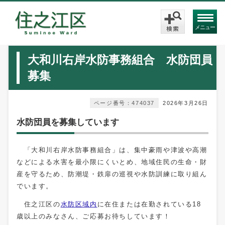
メニュー
大和川右岸水防事務組合 水防団員
募集
ページ番号：474037
2026年3月26日
水防団員を募集しています
「大和川右岸水防事務組合」は、集中豪雨や津波や高潮
などによる水害を最小限にくいとめ、地域住民の生命・財
産を守るため、防潮堤・鉄扉の巡視や水防訓練に取り組ん
でいます。
住之江区の
水防区域内
に在住または在勤されている18
歳以上のみなさん、ご応募お待ちしています！