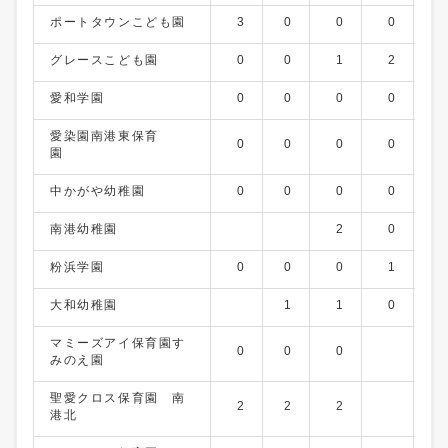
ポートタウンこども園
3
0
0
0
2
グレースこども園
0
0
1
2
0
愛和学園
0
0
0
0
0
愛染園南港東保育
0
0
0
0
1
園
中かがや幼稚園
0
0
0
0
0
南港幼稚園
2
0
0
粉浜学園
0
0
0
1
0
大和幼稚園
1
1
0
2
マミーズアイ保育園す
0
0
0
みのえ園
聖愛クロス保育園 南
2
2
2
港北