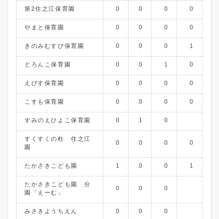
第2住之江保育園
0
0
0
0
0
やまと保育園
0
0
0
0
0
きのみむすび保育園
0
0
0
1
0
どろんこ保育園
0
0
1
0
0
えびす保育園
0
0
0
0
0
こすも保育園
0
0
0
0
5
すみのえひよこ保育園
0
1
0
すくすくの杜 住之江
0
0
0
0
1
園
たかさきこども園
1
0
0
1
0
たかさきこども園 分
0
0
0
園「えーむ」
みさきようちえん
0
0
0