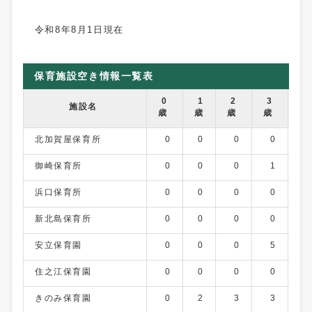
令和8年8月1日現在
保育施設空き情報一覧表
0
1
2
3
4
施設名
歳
歳
歳
歳
歳
北加賀屋保育所
0
0
0
0
0
御崎保育所
0
0
0
1
2
浜口保育所
0
0
0
0
0
新北島保育所
0
0
0
0
0
安立保育園
0
0
0
5
0
住之江保育園
0
0
0
0
0
きのみ保育園
0
2
3
3
1