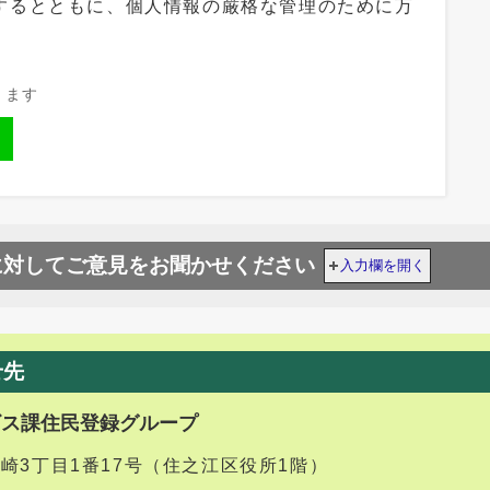
するとともに、個人情報の厳格な管理のために万
きます
に対してご意見をお聞かせください
入力欄を開く
せ先
ビス課住民登録グループ
御崎3丁目1番17号（住之江区役所1階）