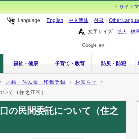
サイトマ
Language
English
中文簡体
한글
Other Langu
文字サイズ
拡大
標
福祉・健康
子育て・教育
防災・防犯
戸籍・住民票・印鑑登録
お知らせ
ついて（住之江区）
窓口の民間委託について（住之