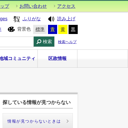
ップ
お問い合わせ
アクセス
ages
ふりがな
読み上げ
背景色
準
標準
青
黄
黒
検索
検索ヘルプ
地域コミュニティ
区政情報
探している情報が見つからない
情報が見つからないときは