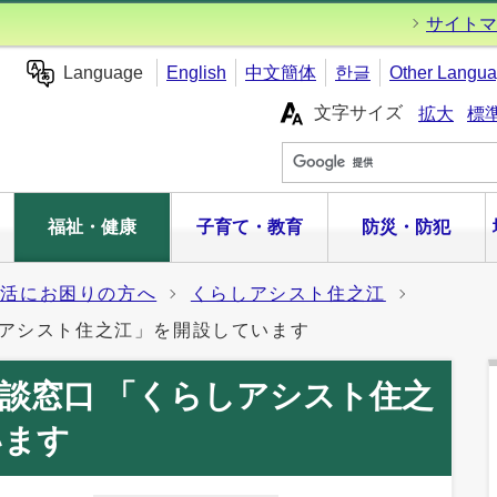
サイトマ
Language
English
中文簡体
한글
Other Langu
文字サイズ
拡大
標
福祉・健康
子育て・教育
防災・防犯
生活にお困りの方へ
くらしアシスト住之江
しアシスト住之江」を開設しています
談窓口 「くらしアシスト住之
います