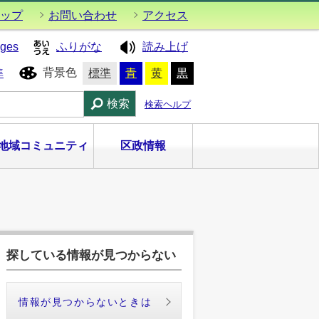
ップ
お問い合わせ
アクセス
ages
ふりがな
読み上げ
背景色
準
標準
青
黄
黒
検索
検索ヘルプ
地域コミュニティ
区政情報
探している情報が見つからない
情報が見つからないときは