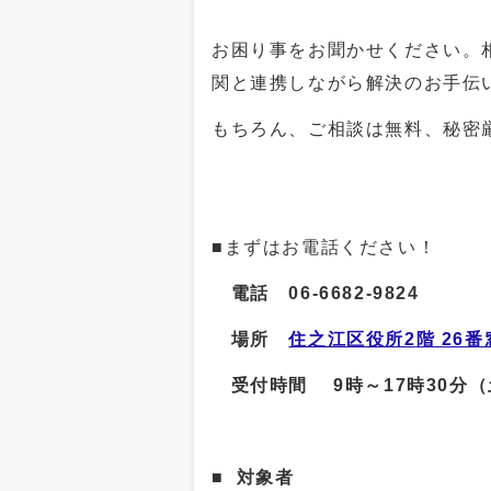
お困り事をお聞かせください。
関と連携しながら解決のお手伝
もちろん、ご相談は無料、秘密
■まずはお電話ください！
電話 06-6682-9824
場所
住之江区役所
2
階 26
受付時間
9
時～
17
時
30
分（
■
対象者