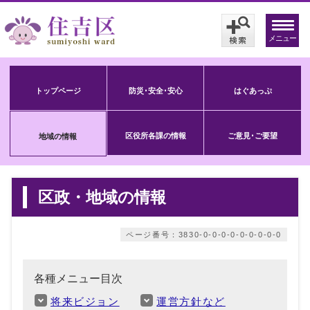
メニュー
トップページ
防災･安全･安心
はぐあっぷ
区役所各課の情報
ご意見･ご要望
地域の情報
区政・地域の情報
ページ番号：3830-0-0-0-0-0-0-0-0-0
各種メニュー目次
将来ビジョン
運営方針など