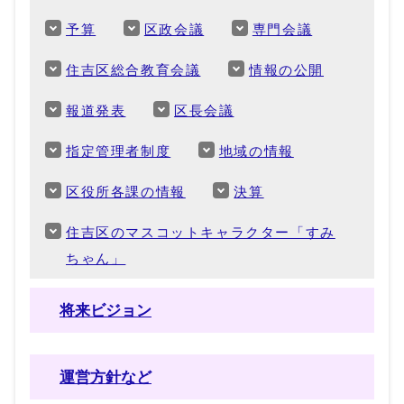
予算
区政会議
専門会議
住吉区総合教育会議
情報の公開
報道発表
区長会議
指定管理者制度
地域の情報
区役所各課の情報
決算
住吉区のマスコットキャラクター「すみ
ちゃん」
将来ビジョン
運営方針など